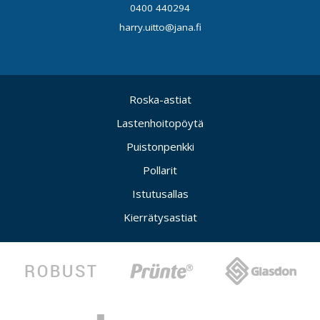
0400 440294
harry.uitto@jana.fi
Roska-astiat
Lastenhoitopöytä
Puistonpenkki
Pollarit
Istutusallas
Kierrätysastiat