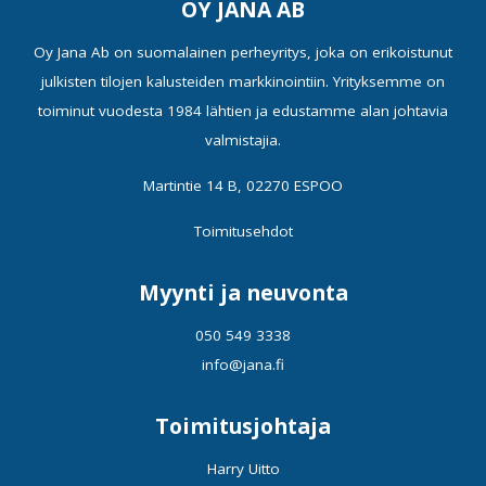
OY JANA AB
Oy Jana Ab on suomalainen perheyritys, joka on erikoistunut
julkisten tilojen kalusteiden markkinointiin. Yrityksemme on
toiminut vuodesta 1984 lähtien ja edustamme alan johtavia
valmistajia.
Martintie 14 B, 02270 ESPOO
Toimitusehdot
Myynti ja neuvonta
050 549 3338
info@jana.fi
Toimitusjohtaja
Harry Uitto