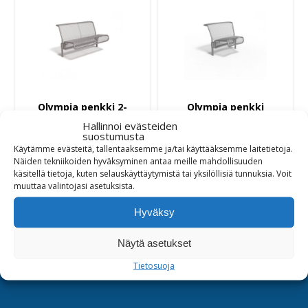
Olympia penkki 2-
Olympia penkki
istuttava selkänojalla
kaareva selkänojalla
Hallinnoi evästeiden
suostumusta
Käytämme evästeitä, tallentaaksemme ja/tai käyttääksemme laitetietoja.
2320,00
€
2660,00
€
Näiden tekniikoiden hyväksyminen antaa meille mahdollisuuden
käsitellä tietoja, kuten selauskäyttäytymistä tai yksilöllisiä tunnuksia.
Voit
muuttaa
valintojasi
asetuksista
.
Tuotetiedot
Tuotetiedot
Hyväksy
Näytä asetukset
Tietosuoja