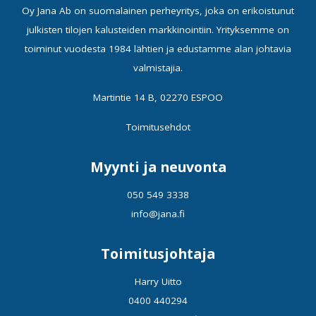
Oy Jana Ab on suomalainen perheyritys, joka on erikoistunut
julkisten tilojen kalusteiden markkinointiin. Yrityksemme on
toiminut vuodesta 1984 lähtien ja edustamme alan johtavia
valmistajia.
Martintie 14 B, 02270 ESPOO
Toimitusehdot
Myynti ja neuvonta
050 549 3338
info@jana.fi
Toimitusjohtaja
Harry Uitto
0400 440294