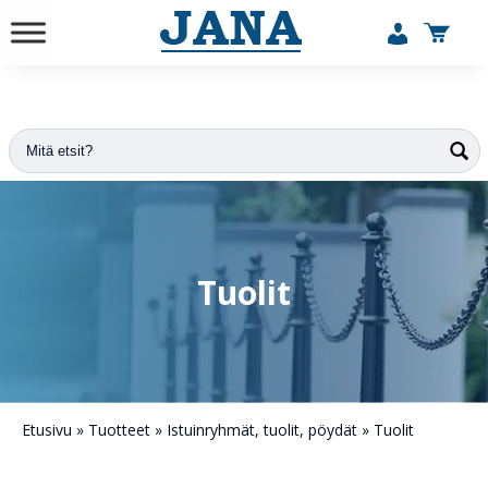
vuodesta 1984
Tuolit
Etusivu
»
Tuotteet
»
Istuinryhmät, tuolit, pöydät
»
Tuolit