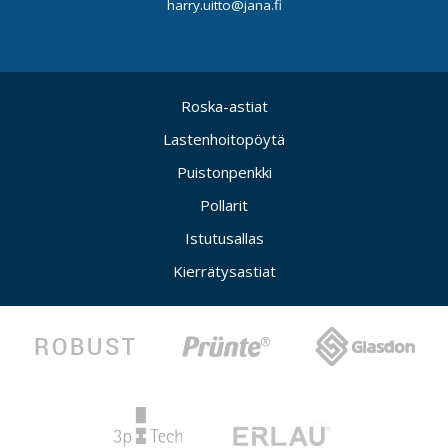
harry.uitto@jana.fi
Roska-astiat
Lastenhoitopöytä
Puistonpenkki
Pollarit
Istutusallas
Kierrätysastiat