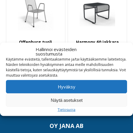
Offenburg tuoli
Harmony 60 jakkara
Hallinnoi evästeiden
suostumusta
340,00
€
480,00
€
Käytämme evästeitä, tallentaaksemme ja/tai käyttääksemme laitetietoja.
Näiden tekniikoiden hyväksyminen antaa meille mahdollisuuden
käsitellä tietoja, kuten selauskäyttäytymistä tai yksilöllisiä tunnuksia.
Voit
Tuotetiedot
Tuotetiedot
muuttaa
valintojasi
asetuksista
.
Hyväksy
Näytä asetukset
Tietosuoja
OY JANA AB