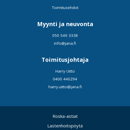
Toimitusehdot
Myynti ja neuvonta
050 549 3338
info@jana.fi
Toimitusjohtaja
Harry Uitto
0400 440294
harry.uitto@jana.fi
Roska-astiat
Lastenhoitopöytä