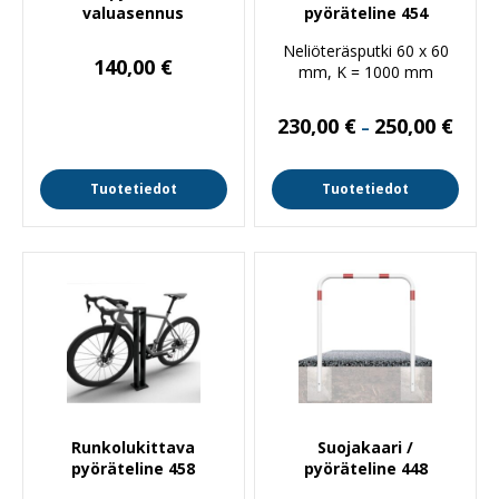
valuasennus
pyöräteline 454
Neliöteräsputki 60 x 60
140,00
€
mm, K = 1000 mm
Hinta
230,00
€
250,00
€
–
230,0
-
250,0
Tuotetiedot
Tuotetiedot
Runkolukittava
Suojakaari /
pyöräteline 458
pyöräteline 448