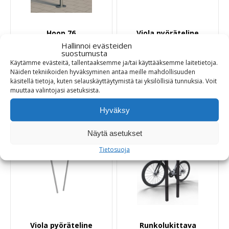
Hoop 76
Viola pyöräteline
Runkolukittava
pinta-asennus
Hallinnoi evästeiden
pyöräteline
suostumusta
Käytämme evästeitä, tallentaaksemme ja/tai käyttääksemme laitetietoja.
260,00
€
Näiden tekniikoiden hyväksyminen antaa meille mahdollisuuden
Hintaluokka:
240,00
€
290,00
€
–
käsitellä tietoja, kuten selauskäyttäytymistä tai yksilöllisiä tunnuksia.
Voit
240,00 €
-
muuttaa
valintojasi
asetuksista
.
290,00 €
Tuotetiedot
Tuotetiedot
Hyväksy
Näytä asetukset
Tietosuoja
Viola pyöräteline
Runkolukittava