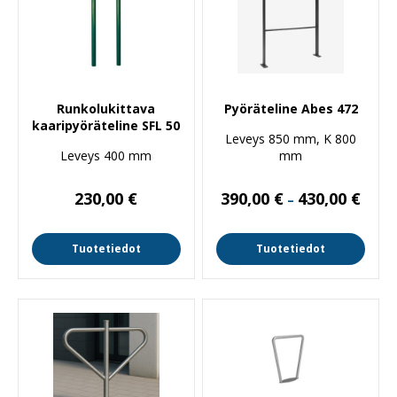
Runkolukittava
Pyöräteline Abes 472
kaaripyöräteline SFL 50
Leveys 850 mm, K 800
Leveys 400 mm
mm
Hinta
230,00
€
390,00
€
430,00
€
–
390,0
-
430,0
Tuotetiedot
Tuotetiedot