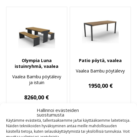
Olympia Luna
Patio pöytä, vaalea
istuinryhmä, vaalea
Vaalea Bambu pöytälevy
Vaalea Bambu pöytälevy
ja istuin
1950,00
€
8260,00
€
Hallinnoi evästeiden
suostumusta
Tuotetiedot
Tuotetiedot
Käytämme evästeitä, tallentaaksemme ja/tai käyttääksemme laitetietoja.
Näiden tekniikoiden hyväksyminen antaa meille mahdollisuuden
käsitellä tietoja, kuten selauskäyttäytymistä tai yksilöllisiä tunnuksia.
Voit
muuttaa
valintojasi
asetuksista
.