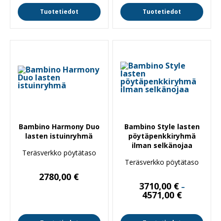
Tuotetiedot
Tuotetiedot
Bambino Harmony Duo
Bambino Style lasten
lasten istuinryhmä
pöytäpenkkiryhmä
ilman selkänojaa
Teräsverkko pöytätaso
Teräsverkko pöytätaso
2780,00
€
3710,00
€
–
Hintaluokk
4571,00
€
3710,00 €
-
4571,00 €