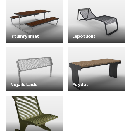
Istuinryhmät
Lepotuolit
Nojailukaide
Pöydät