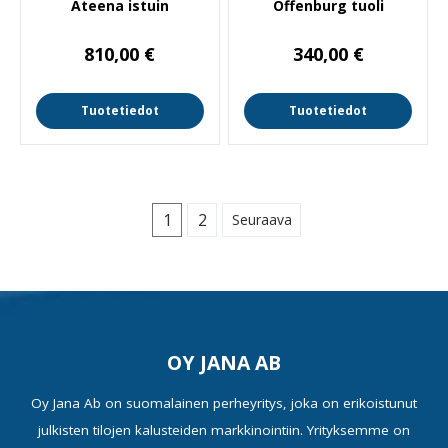
Ateena istuin
Offenburg tuoli
810,00
€
340,00
€
Tuotetiedot
Tuotetiedot
1
2
Seuraava
OY JANA AB
Oy Jana Ab on suomalainen perheyritys, joka on erikoistunut
julkisten tilojen kalusteiden markkinointiin. Yrityksemme on