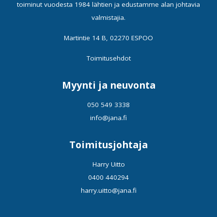
toiminut vuodesta 1984 lähtien ja edustamme alan johtavia
valmistajia.
Martintie 14 B, 02270 ESPOO
Toimitusehdot
Myynti ja neuvonta
050 549 3338
info@jana.fi
Toimitusjohtaja
Harry Uitto
0400 440294
harry.uitto@jana.fi