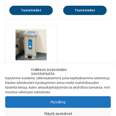
Tuotetiedot
Tuotetiedot
Hallinnoi evästeiden
Shuttle-PPE
suostumusta
suojavarusteiden
Käytämme evästeitä, tallentaaksemme ja/tai käyttääksemme laitetietoja.
roska-astia
Näiden tekniikoiden hyväksyminen antaa meille mahdollisuuden
käsitellä tietoja, kuten selauskäyttäytymistä tai yksilöllisiä tunnuksia.
Voit
Hygieeninen poljin-avaus
muuttaa
valintojasi
asetuksista
.
290,00
€
Hyväksy
Näytä asetukset