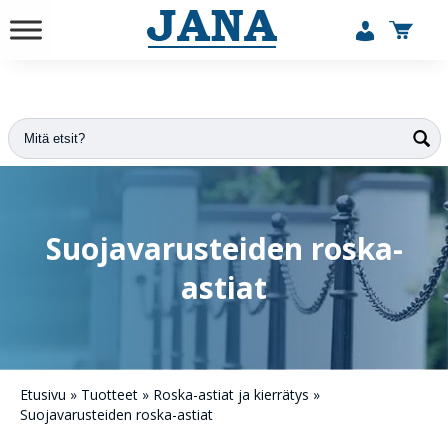
vuodesta 1984
Suojavarusteiden roska-
astiat
Etusivu
»
Tuotteet
»
Roska-astiat ja kierrätys
»
Suojavarusteiden roska-astiat