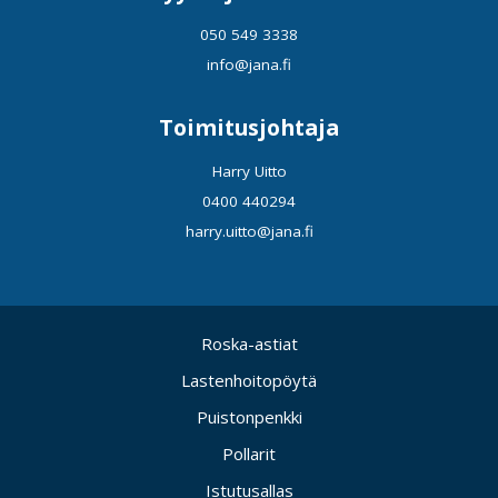
050 549 3338
info@jana.fi
Toimitusjohtaja
Harry Uitto
0400 440294
harry.uitto@jana.fi
Roska-astiat
Lastenhoitopöytä
Puistonpenkki
Pollarit
Istutusallas