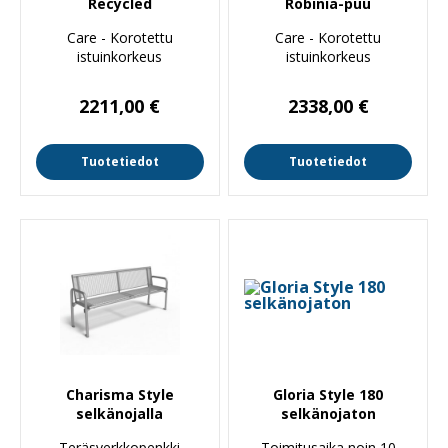
Recycled
Robinia-puu
Care - Korotettu
Care - Korotettu
istuinkorkeus
istuinkorkeus
2211,00
€
2338,00
€
Tuotetiedot
Tuotetiedot
Charisma Style
Gloria Style 180
selkänojalla
selkänojaton
Teräsverkkopenkki
Toimitusaika noin 10