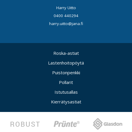
Harry Uitto
0400 440294
harry.uitto@jana.fi
Roska-astiat
Lastenhoitopöytä
Puistonpenkki
Pollarit
Istutusallas
Kierrätysastiat