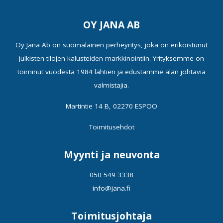
OY JANA AB
Oy Jana Ab on suomalainen perheyritys, joka on erikoistunut
julkisten tilojen kalusteiden markkinointiin. Yrityksemme on
toiminut vuodesta 1984 lähtien ja edustamme alan johtavia
valmistajia.
Martintie 14 B, 02270 ESPOO
Toimitusehdot
Myynti ja neuvonta
050 549 3338
info@jana.fi
Toimitusjohtaja