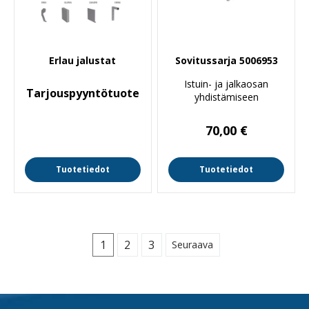
Erlau jalustat
Sovitussarja 5006953
Istuin- ja jalkaosan
Tarjouspyyntötuote
yhdistämiseen
70,00
€
Tuotetiedot
Tuotetiedot
1
2
3
Seuraava