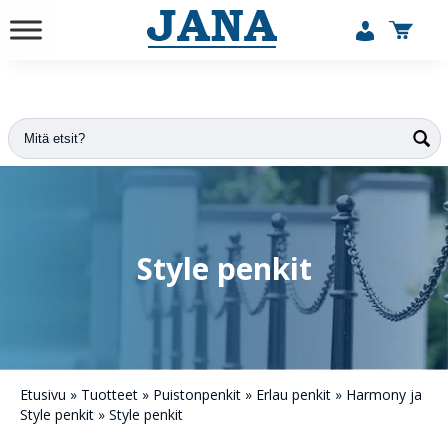
vuodesta 1984
Style penkit
Etusivu
»
Tuotteet
»
Puistonpenkit
»
Erlau penkit
»
Harmony ja
Style penkit
»
Style penkit