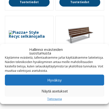
Tuotetiedot
Tuotetiedot
Hallinnoi evästeiden
suostumusta
Käytämme evästeitä, tallentaaksemme ja/tai käyttääksemme laitetietoja.
Piazza+ Style Recyc
Siena Style Recyc
Näiden tekniikoiden hyväksyminen antaa meille mahdollisuuden
selkänojalla
selkänojalla
käsitellä tietoja, kuten selauskäyttäytymistä tai yksilöllisiä tunnuksia.
Voit
muuttaa
valintojasi
asetuksista
.
Kierrätyslankut
Kierrätyspenkki
Hyväksy
2520,00
€
1600,00
€
Näytä asetukset
Tuotetiedot
Tuotetiedot
Tietosuoja