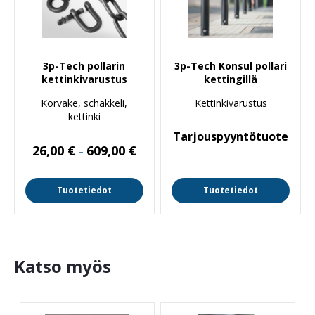
3p-Tech pollarin
3p-Tech Konsul pollari
kettinkivarustus
kettingillä
Korvake, schakkeli,
Kettinkivarustus
kettinki
Tarjouspyyntötuote
Hintaluokka:
26,00
€
609,00
€
–
26,00 €
-
609,00 €
Tuotetiedot
Tuotetiedot
Katso myös