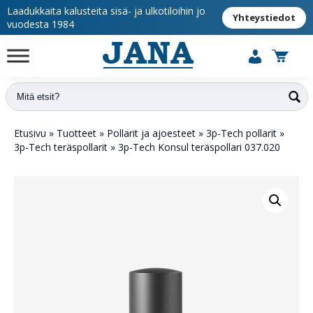
Laadukkaita kalusteita sisä- ja ulkotiloihin jo
Yhteystiedot
vuodesta 1984
Etusivu
»
Tuotteet
»
Pollarit ja ajoesteet
»
3p-Tech pollarit
»
3p-Tech teräspollarit
»
3p-Tech Konsul teräspollari 037.020