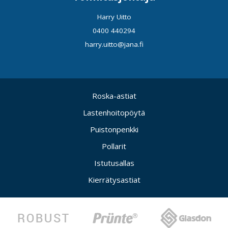
Harry Uitto
0400 440294
harry.uitto@jana.fi
Roska-astiat
Lastenhoitopöytä
Puistonpenkki
Pollarit
Istutusallas
Kierrätysastiat