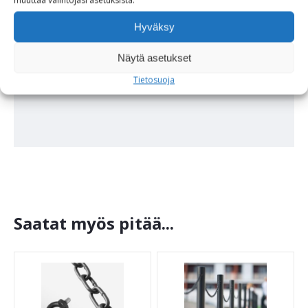
muuttaa
valintojasi
asetuksista
.
Lisätieto-linkit:
Hyväksy
3p-Tech Pollari-idea
3p-Tech Periaate ja osat – pdf
Näytä asetukset
Tietosuoja
Saatat myös pitää...