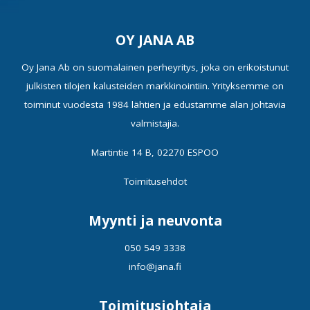
OY JANA AB
Oy Jana Ab on suomalainen perheyritys, joka on erikoistunut
julkisten tilojen kalusteiden markkinointiin. Yrityksemme on
toiminut vuodesta 1984 lähtien ja edustamme alan johtavia
valmistajia.
Martintie 14 B, 02270 ESPOO
Toimitusehdot
Myynti ja neuvonta
050 549 3338
info@jana.fi
Toimitusjohtaja