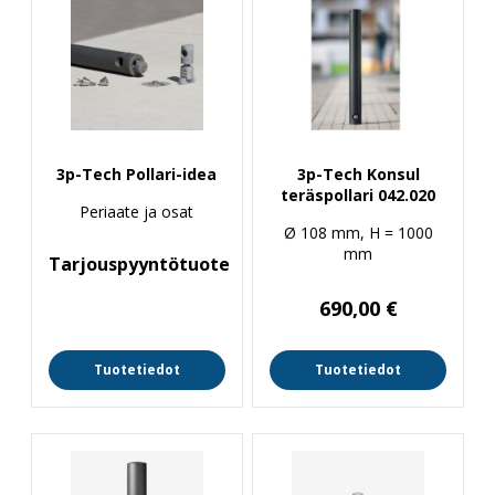
3p-Tech Pollari-idea
3p-Tech Konsul
teräspollari 042.020
Periaate ja osat
Ø 108 mm, H = 1000
mm
Tarjouspyyntötuote
690,00
€
Tuotetiedot
Tuotetiedot