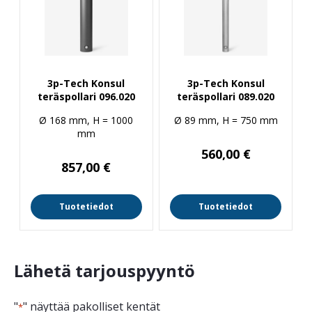
3p-Tech Konsul
3p-Tech Konsul
teräspollari 096.020
teräspollari 089.020
Ø 168 mm, H = 1000
Ø 89 mm, H = 750 mm
mm
560,00
€
857,00
€
Tuotetiedot
Tuotetiedot
Lähetä tarjouspyyntö
"
" näyttää pakolliset kentät
*