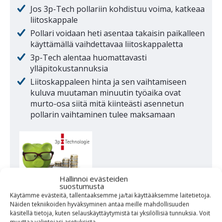
Jos 3p-Tech pollariin kohdistuu voima, katkeaa
liitoskappale
Pollari voidaan heti asentaa takaisin paikalleen
käyttämällä vaihdettavaa liitoskappaletta
3p-Tech alentaa huomattavasti
ylläpitokustannuksia
Liitoskappaleen hinta ja sen vaihtamiseen
kuluva muutaman minuutin työaika ovat
murto-osa siitä mitä kiinteästi asennetun
pollarin vaihtaminen tulee maksamaan
Hallinnoi evästeiden
suostumusta
Käytämme evästeitä, tallentaaksemme ja/tai käyttääksemme laitetietoja.
Näiden tekniikoiden hyväksyminen antaa meille mahdollisuuden
käsitellä tietoja, kuten selauskäyttäytymistä tai yksilöllisiä tunnuksia.
Voit