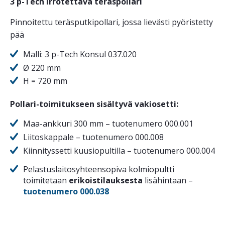
3 p-Tech Irrotettava teräspollari
Pinnoitettu teräsputkipollari, jossa lievästi pyöristetty
pää
Malli: 3 p-Tech Konsul 037.020
Ø 220 mm
H = 720 mm
Pollari-toimitukseen sisältyvä vakiosetti:
Maa-ankkuri 300 mm – tuotenumero 000.001
Liitoskappale – tuotenumero 000.008
Kiinnityssetti kuusiopultilla – tuotenumero 000.004
Pelastuslaitosyhteensopiva kolmiopultti
toimitetaan
erikoistilauksesta
lisähintaan –
tuotenumero 000.038