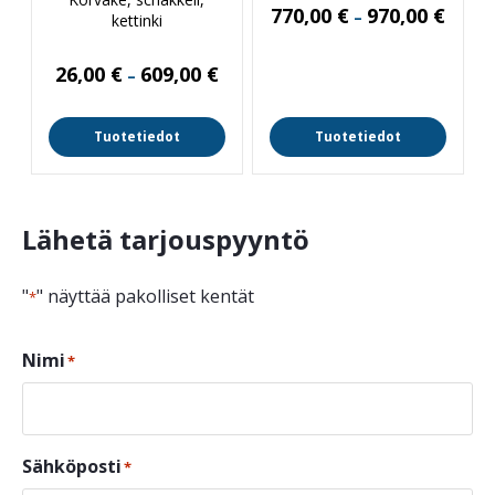
Hintal
770,00
€
970,00
€
–
kettinki
770,00
-
970,00
Hintaluokka:
26,00
€
609,00
€
–
26,00 €
-
609,00 €
Tuotetiedot
Tuotetiedot
Lähetä tarjouspyyntö
"
" näyttää pakolliset kentät
*
Nimi
*
Sähköposti
*