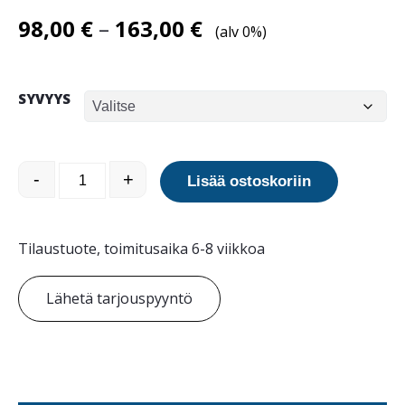
Hintaluokka:
98,00
€
–
163,00
€
(alv 0%)
98,00 €
-
SYVYYS
163,00 €
3p-Tech Maa-ankkuri määrä
-
+
Lisää ostoskoriin
Tilaustuote, toimitusaika 6-8 viikkoa
Lähetä tarjouspyyntö