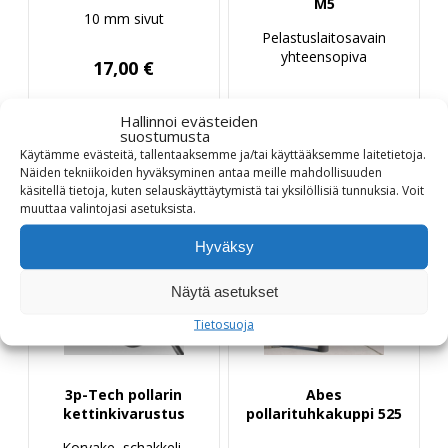
M5
10 mm sivut
Pelastuslaitosavain
yhteensopiva
17,00
€
34,00
€
Hallinnoi evästeiden
suostumusta
Käytämme evästeitä, tallentaaksemme ja/tai käyttääksemme laitetietoja.
Tuotetiedot
Tuotetiedot
Näiden tekniikoiden hyväksyminen antaa meille mahdollisuuden
käsitellä tietoja, kuten selauskäyttäytymistä tai yksilöllisiä tunnuksia.
Voit
muuttaa
valintojasi
asetuksista
.
Hyväksy
Näytä asetukset
Tietosuoja
3p-Tech pollarin
Abes
kettinkivarustus
pollarituhkakuppi 525
Korvake, schakkeli,