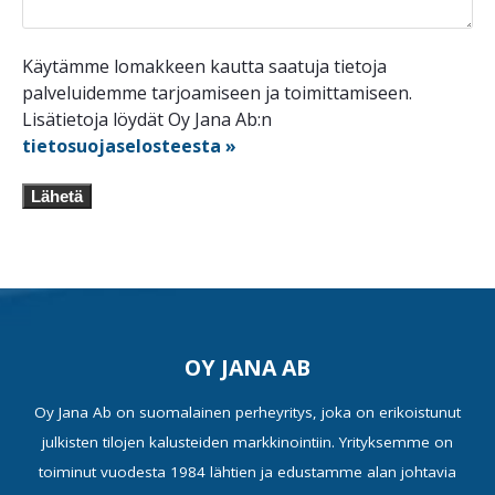
Käytämme lomakkeen kautta saatuja tietoja
palveluidemme tarjoamiseen ja toimittamiseen.
Lisätietoja löydät Oy Jana Ab:n
tietosuojaselosteesta »
Lähetä
OY JANA AB
Oy Jana Ab on suomalainen perheyritys, joka on erikoistunut
julkisten tilojen kalusteiden markkinointiin. Yrityksemme on
toiminut vuodesta 1984 lähtien ja edustamme alan johtavia