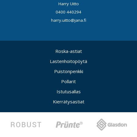
Harry Uitto
0400 440294
harry.uitto@jana.fi
Roska-astiat
Lastenhoitopöytä
Puistonpenkki
Pollarit
Istutusallas
Kierrätysastiat