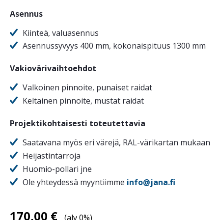
Asennus
Kiinteä, valuasennus
Asennussyvyys 400 mm, kokonaispituus 1300 mm
Vakiovärivaihtoehdot
Valkoinen pinnoite, punaiset raidat
Keltainen pinnoite, mustat raidat
Projektikohtaisesti toteutettavia
Saatavana myös eri värejä, RAL-värikartan mukaan
Heijastintarroja
Huomio-pollari jne
Ole yhteydessä myyntiimme
info@jana.fi
170,00
€
(alv 0%)