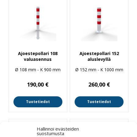
Ajoestepollari 108
Ajoestepollari 152
valuasennus
aluslevyllä
Ø 108 mm - K 900 mm
Ø 152 mm - K 1000 mm
190,00
€
260,00
€
Tuotetiedot
Tuotetiedot
Hallinnoi evästeiden
suostumusta