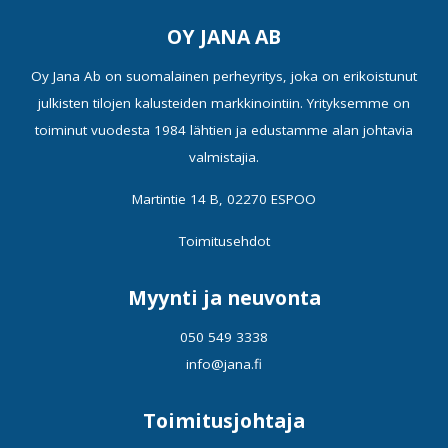
OY JANA AB
Oy Jana Ab on suomalainen perheyritys, joka on erikoistunut
julkisten tilojen kalusteiden markkinointiin. Yrityksemme on
toiminut vuodesta 1984 lähtien ja edustamme alan johtavia
valmistajia.
Martintie 14 B, 02270 ESPOO
Toimitusehdot
Myynti ja neuvonta
050 549 3338
info@jana.fi
Toimitusjohtaja