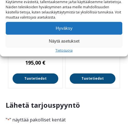
Käytämme evästeitä, tallentaaksemme ja/tai käyttääksemme laitetietoja.
Näiden tekniikoiden hyväksyminen antaa meille mahdollisuuden
käsitellä tietoja, kuten selauskäyttäytymistä tai yksilöllisiä tunnuksia.
Voit
muuttaa
valintojasi
asetuksista
.
Hyväksy
Ajoestepollari 108
Flexipost joustava ja
aluslevyllä
palautuva pollari
Näytä asetukset
Ø 108 mm - K 900 mm
Tietosuoja
140,00
€
195,00
€
Tuotetiedot
Tuotetiedot
Lähetä tarjouspyyntö
"
" näyttää pakolliset kentät
*