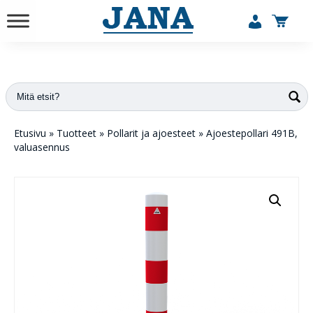
vuodesta 1984
Etusivu
»
Tuotteet
»
Pollarit ja ajoesteet
»
Ajoestepollari 491B,
valuasennus