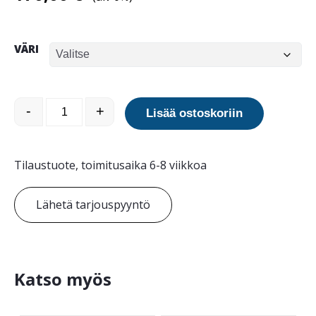
VÄRI
Ajoestepollari 491B, valuasennus määrä
-
+
Lisää ostoskoriin
Tilaustuote, toimitusaika 6-8 viikkoa
Lähetä tarjouspyyntö
Katso myös