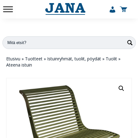
vuodesta 1984
Etusivu
»
Tuotteet
»
Istuinryhmät, tuolit, pöydät
»
Tuolit
»
Ateena istuin