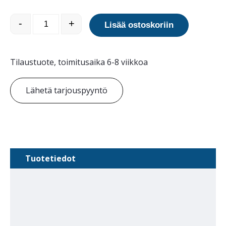
Ateena istuin määrä
-
+
Lisää ostoskoriin
Tilaustuote, toimitusaika 6-8 viikkoa
Lähetä tarjouspyyntö
Tuotetiedot