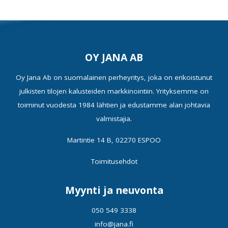
OY JANA AB
Oy Jana Ab on suomalainen perheyritys, joka on erikoistunut
julkisten tilojen kalusteiden markkinointiin. Yrityksemme on
toiminut vuodesta 1984 lähtien ja edustamme alan johtavia
valmistajia.
Martintie 14 B, 02270 ESPOO
Toimitusehdot
Myynti ja neuvonta
050 549 3338
info@jana.fi