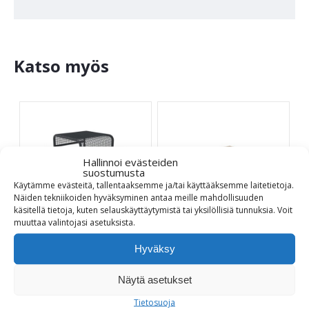
Katso myös
Hallinnoi evästeiden
suostumusta
Käytämme evästeitä, tallentaaksemme ja/tai käyttääksemme laitetietoja.
Näiden tekniikoiden hyväksyminen antaa meille mahdollisuuden
käsitellä tietoja, kuten selauskäyttäytymistä tai yksilöllisiä tunnuksia.
Voit
Harmony 60 jakkara
Solaris jakkara
muuttaa
valintojasi
asetuksista
.
Istuinmateriaali Bambu
Hyväksy
480,00
€
770,00
€
Näytä asetukset
Tietosuoja