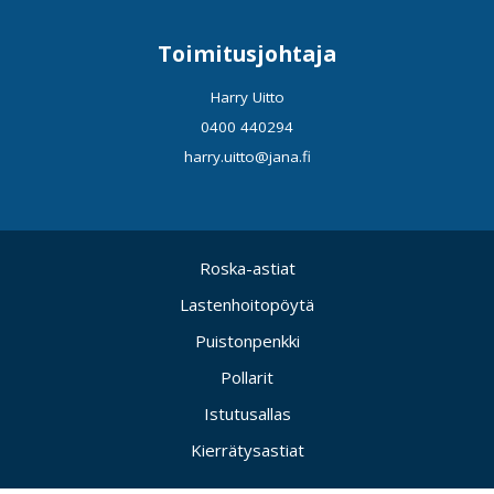
Toimitusjohtaja
Harry Uitto
0400 440294
harry.uitto@jana.fi
Roska-astiat
Lastenhoitopöytä
Puistonpenkki
Pollarit
Istutusallas
Kierrätysastiat