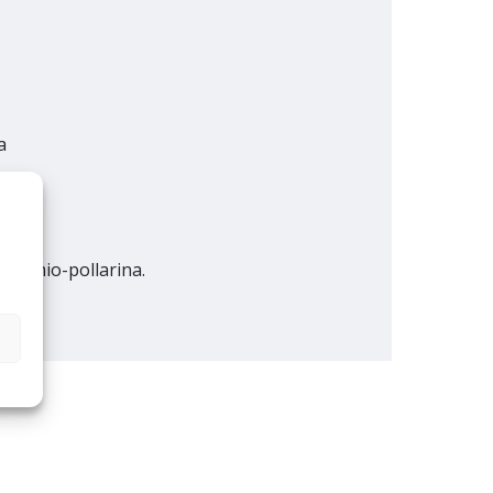
a
 huomio-pollarina.