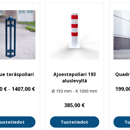
e teräspollari
Ajoestepollari 193
Quadro
aluslevyllä
Hintaluokka:
00
€
1407,00
€
199,0
–
Ø 193 mm - K 1000 mm
982,00 €
-
1407,00 €
385,00
€
uotetiedot
Tuotetiedot
Tu