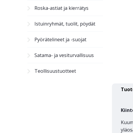
Roska-astiat ja kierrätys
Istuinryhmät, tuolit, pöydät
Pyörätelineet ja -suojat
Satama- ja vesiturvallisuus
Teollisuustuotteet
Tuot
Kiint
Kuuma
yläos