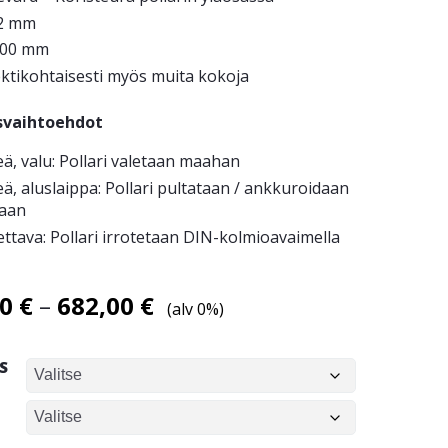
2 mm
900 mm
ektikohtaisesti myös muita kokoja
svaihtoehdot
eä, valu: Pollari valetaan maahan
eä, aluslaippa: Pollari pultataan / ankkuroidaan
taan
ettava: Pollari irrotetaan DIN-kolmioavaimella
Hintaluokka:
00
€
–
682,00
€
(alv 0%)
449,00 €
-
S
682,00 €