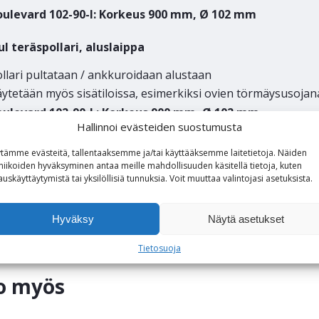
oulevard 102-90-I: Korkeus 900 mm, Ø 102 mm
l teräspollari, aluslaippa
llari pultataan / ankkuroidaan alustaan
ytetään myös sisätiloissa, esimerkiksi ovien törmäysusojan
oulevard 102-90-L: Korkeus 900 mm, Ø 102 mm
Hallinnoi evästeiden suostumusta
ektikohtaisesti toteutettavia
tämme evästeitä, tallentaaksemme ja/tai käyttääksemme laitetietoja. Näiden
niikoiden hyväksyminen antaa meille mahdollisuuden käsitellä tietoja, kuten
vana eri kokoja, värejä ja kiinnitysvaihtoehtoja, esimerkiksi
auskäyttäytymistä tai yksilöllisiä tunnuksia.
Voit
muuttaa
valintojasi
asetuksista
.
Hyväksy
Näytä asetukset
Tietosuoja
o myös