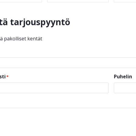
tä tarjouspyyntö
ää pakolliset kentät
sti
Puhelin
*