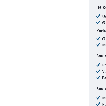
Halk
Us
Ø 
Kork
Ø
M
Boule
P
V
B
Boule
M
Po