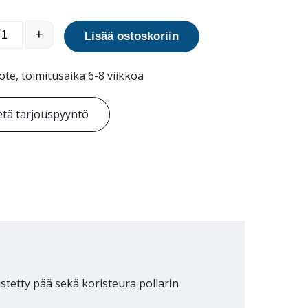
d teräspollari määrä
+
Lisää ostoskoriin
ote, toimitusaika 6-8 viikkoa
tä tarjouspyyntö
istetty pää sekä koristeura pollarin