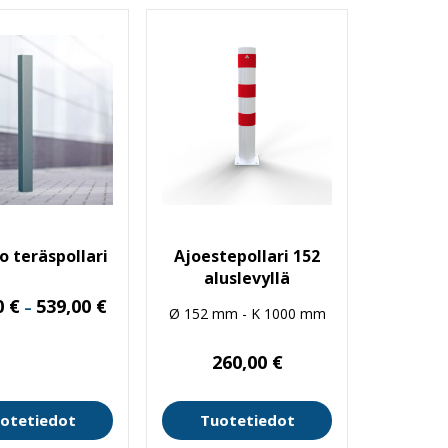
 teräspollari
Ajoestepollari 152
aluslevyllä
Hintaluokka:
0
€
539,00
€
–
Ø 152 mm - K 1000 mm
199,00 €
-
539,00 €
260,00
€
otetiedot
Tuotetiedot