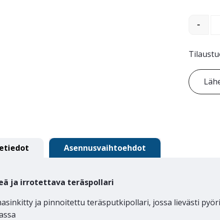
Boulevar
-
Tilaustu
Lähe
etiedot
Asennusvaihtoehdot
eä ja i
rrotettava teräs
pollari
sinkitty ja pinnoitettu teräsputkipollari, jossa lievästi pyör
assa