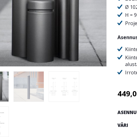
Ø 10
H = 
Proj
Asennu
Kiint
Kiint
alus
Irrot
449,
ASENNU
VÄRI