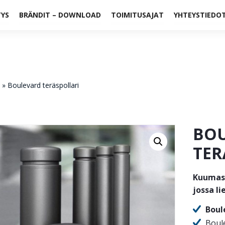
TYS
BRÄNDIT – DOWNLOAD
TOIMITUSAJAT
YHTEYSTIEDO
»
Boulevard teräspollari
BO
TER
Kuumasi
jossa li
Boul
Boule