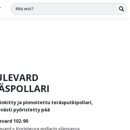
T
ULEVARD
ÄSPOLLARI
nkitty ja pinnoitettu teräsputkipollari,
evästi pyöristetty pää
evard 102-90
vard = Koristeura pollarin yläosassa