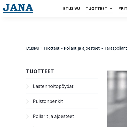
1984
ETUSIVU
TUOTTEET
YRI
Etusivu
»
Tuotteet
»
Pollarit ja ajoesteet
»
Teräspollarit
TUOTTEET
Lastenhoito­pöydät
Puistonpenkit
Pollarit ja ajoesteet