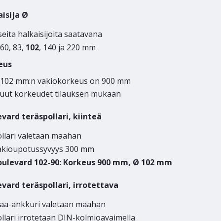
aisija Ø
eita halkaisijoita saatavana
60, 83,
102
, 140 ja 220 mm
eus
 102 mm:n vakiokorkeus on 900 mm
uut korkeudet tilauksen mukaan
vard teräspollari, kiinteä
ollari valetaan maahan
akioupotussyvyys 300 mm
oulevard 102-90: Korkeus 900 mm, Ø 102 mm
vard teräspollari, irrotettava
aa-ankkuri valetaan maahan
llari irrotetaan DIN-kolmioavaimella