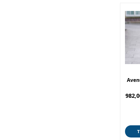
Avenu
982,
T