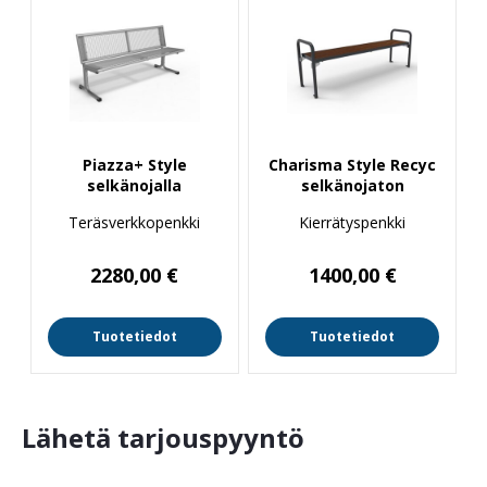
Piazza+ Style
Charisma Style Recyc
selkänojalla
selkänojaton
Teräsverkkopenkki
Kierrätyspenkki
2280,00
€
1400,00
€
Tuotetiedot
Tuotetiedot
Lähetä tarjouspyyntö