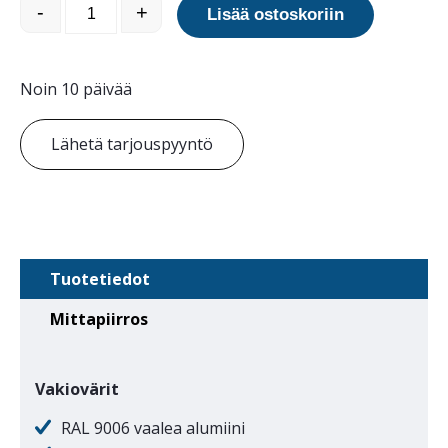
Charisma Harmony 180 selkänojalla määrä
-
+
Lisää ostoskoriin
Noin 10 päivää
Lähetä tarjouspyyntö
Tuotetiedot
Mittapiirros
Vakiovärit
RAL 9006 vaalea alumiini