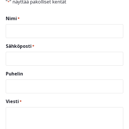
"
" näyttää pakolliset kentät
*
Nimi
*
Sähköposti
*
Puhelin
Viesti
*