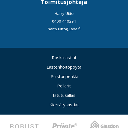
Toimitusjohtaja
Harry Uitto
0400 440294
harry.uitto@jana.fi
Roska-astiat
Lastenhoitopöytä
Puistonpenkki
Pollarit
Istutusallas
Kierrätysastiat