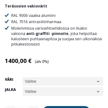
Teräsosien vakiovärit
RAL 9006 vaalea alumiini
RAL 7016 antrasiitinharmaa
Molemmissa värivaihtoehdoissa on lisäksi
vakiona
anti-graffiti -pinnoite
, joka helpottaa
kalusteen puhtaanapitoa ja suojaa sen ulkonäköä
pitkäkestoisesti
1400,00
€
(alv 0%)
VÄRI
JALKA