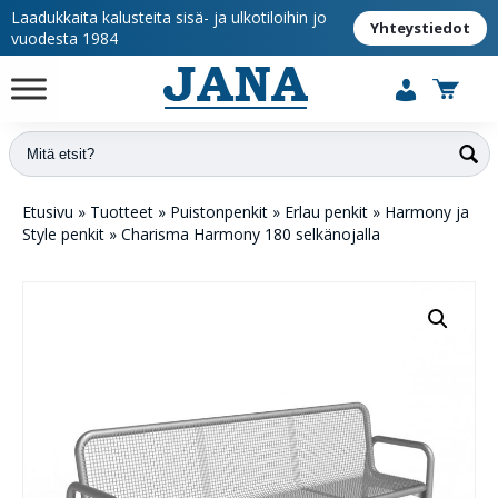
Laadukkaita kalusteita sisä- ja ulkotiloihin jo
Yhteystiedot
vuodesta 1984
Etusivu
»
Tuotteet
»
Puistonpenkit
»
Erlau penkit
»
Harmony ja
Style penkit
»
Charisma Harmony 180 selkänojalla