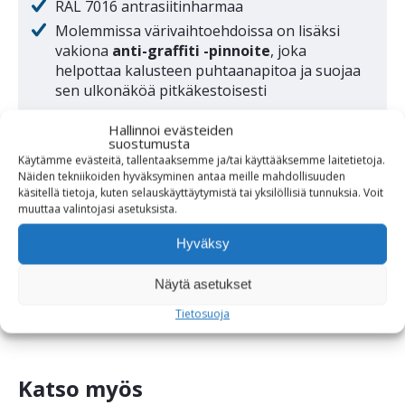
RAL 7016 antrasiitinharmaa
Molemmissa värivaihtoehdoissa on lisäksi
vakiona
anti-graffiti -pinnoite
, joka
helpottaa kalusteen puhtaanapitoa ja suojaa
sen ulkonäköä pitkäkestoisesti
Hallinnoi evästeiden
Erikoisvärit pidemmällä toimitusajalla
suostumusta
Käytämme evästeitä, tallentaaksemme ja/tai käyttääksemme laitetietoja.
DB 703 metalliantrasiitti
Näiden tekniikoiden hyväksyminen antaa meille mahdollisuuden
RAL 3003 punainen
käsitellä tietoja, kuten selauskäyttäytymistä tai yksilöllisiä tunnuksia.
Voit
muuttaa
valintojasi
asetuksista
.
RAL 5002 sininen
RAL 6009 vihreä
Hyväksy
Muut RAL-värit tarjouksen mukaan
Näytä asetukset
Tietosuoja
Katso myös