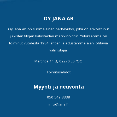
OY JANA AB
Oy Jana Ab on suomalainen perheyritys, joka on erikoistunut
julkisten tilojen kalusteiden markkinointiin. Yrityksemme on
toiminut vuodesta 1984 lähtien ja edustamme alan johtavia
valmistajia.
Martintie 14 B, 02270 ESPOO
Toimitusehdot
Myynti ja neuvonta
050 549 3338
info@jana.fi