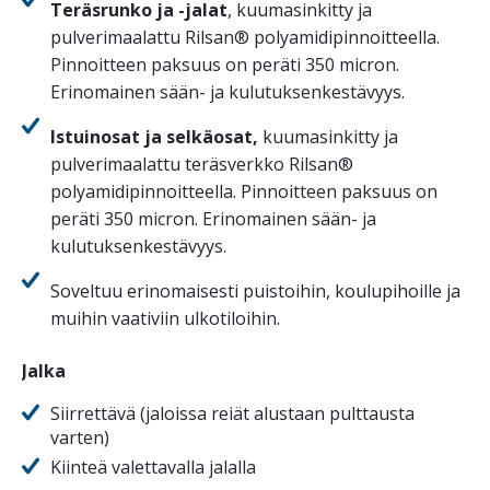
Teräsrunko ja -jalat
, kuumasinkitty ja
pulverimaalattu Rilsan® polyamidipinnoitteella.
Pinnoitteen paksuus on peräti 350 micron.
Erinomainen sään- ja kulutuksenkestävyys.
Istuinosat ja selkäosat,
kuumasinkitty ja
pulverimaalattu teräsverkko Rilsan®
polyamidipinnoitteella. Pinnoitteen paksuus on
peräti 350 micron. Erinomainen sään- ja
kulutuksenkestävyys.
Soveltuu erinomaisesti puistoihin, koulupihoille ja
muihin vaativiin ulkotiloihin.
Jalka
Siirrettävä (jaloissa reiät alustaan pulttausta
varten)
Kiinteä valettavalla jalalla