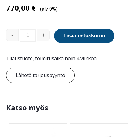
770,00
€
(alv 0%)
Eterna kierrätyspenkki ilman selkänojaa määrä
-
+
Lisää ostoskoriin
Tilaustuote, toimitusaika noin 4 viikkoa
Lähetä tarjouspyyntö
Katso myös