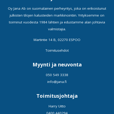
Oy Jana Ab on suomalainen perheyritys, joka on erikoistunut
julkisten tilojen kalusteiden markkinointiin. Yrityksemme on
toiminut vuodesta 1984 lähtien ja edustamme alan johtavia
valmistajia.
Martintie 14 B, 02270 ESPOO
Toimitusehdot
Myynti ja neuvonta
050 549 3338
info@jana.fi
Toimitusjohtaja
Harry Uitto
0400 440294