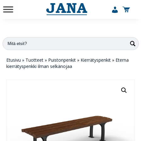
vuodesta 1984
Etusivu
»
Tuotteet
»
Puistonpenkit
»
Kierrätyspenkit
»
Eterna
kierrätyspenkki ilman selkänojaa