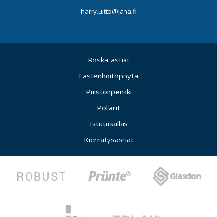
harry.uitto@jana.fi
Roska-astiat
Lastenhoitopöytä
Puistonpenkki
Pollarit
Istutusallas
Kierrätysastiat