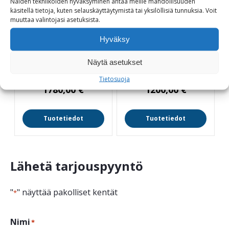
Näiden tekniikoiden hyväksyminen antaa meille mahdollisuuden
käsitellä tietoja, kuten selauskäyttäytymistä tai yksilöllisiä tunnuksia.
Voit
muuttaa
valintojasi
asetuksista
.
Gloria Style Recyc
Siena Style Recyc
Hyväksy
selkänojaton
selkänojaton
Näytä asetukset
Kierrätyslankut
Kierrätyspenkki
Tietosuoja
1780,00
€
1200,00
€
Tuotetiedot
Tuotetiedot
Lähetä tarjouspyyntö
"
" näyttää pakolliset kentät
*
Nimi
*