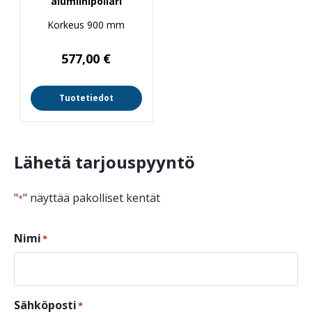
alumiinipollari
Korkeus 900 mm
577,00
€
Tuotetiedot
Lähetä tarjouspyyntö
"
" näyttää pakolliset kentät
*
Nimi
*
Sähköposti
*