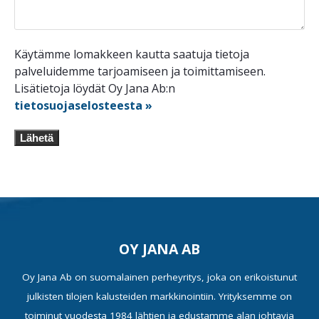
Käytämme lomakkeen kautta saatuja tietoja
palveluidemme tarjoamiseen ja toimittamiseen.
Lisätietoja löydät Oy Jana Ab:n
tietosuojaselosteesta »
Lähetä
OY JANA AB
Oy Jana Ab on suomalainen perheyritys, joka on erikoistunut
julkisten tilojen kalusteiden markkinointiin. Yrityksemme on
toiminut vuodesta 1984 lähtien ja edustamme alan johtavia