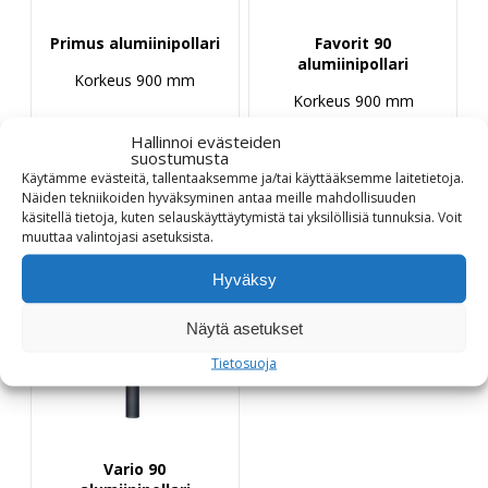
Primus alumiinipollari
Favorit 90
alumiinipollari
Korkeus 900 mm
Korkeus 900 mm
Hintaluokka:
460,00
€
690,00
€
–
Hallinnoi evästeiden
460,00 €
436,00
€
suostumusta
-
690,00 €
Käytämme evästeitä, tallentaaksemme ja/tai käyttääksemme laitetietoja.
Näiden tekniikoiden hyväksyminen antaa meille mahdollisuuden
Tuotetiedot
Tuotetiedot
käsitellä tietoja, kuten selauskäyttäytymistä tai yksilöllisiä tunnuksia.
Voit
muuttaa
valintojasi
asetuksista
.
Hyväksy
Näytä asetukset
Tietosuoja
Vario 90