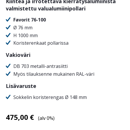
Kiinteä ja irrotettava kierrätysalumiinista
valmistettu valualumiinipollari
Favorit 76-100
Ø 76 mm
H 1000 mm
Koristerenkaat pollarissa
Vakioväri
DB 703 metalli-antrasiitti
Myös tilauksenne mukainen RAL-väri
Lisävaruste
Sokkelin koristerengas Ø 148 mm
475,00
€
(alv 0%)