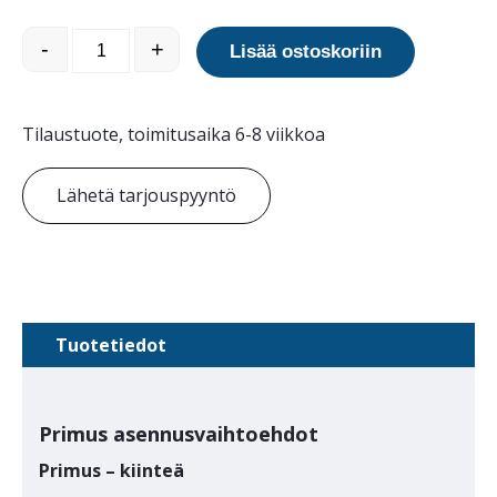
Favorit 100 alumiinipollari määrä
-
+
Lisää ostoskoriin
Tilaustuote, toimitusaika 6-8 viikkoa
Lähetä tarjouspyyntö
Tuotetiedot
Primus asennusvaihtoehdot
Primus – kiinteä