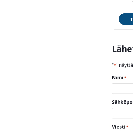
T
Lähe
"
" näytt
*
Nimi
*
Sähköpo
Viesti
*