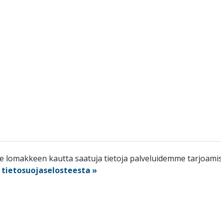
lomakkeen kautta saatuja tietoja palveluidemme tarjoamisee
n
tietosuojaselosteesta »