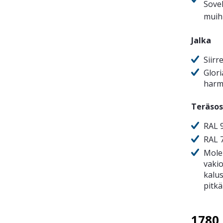
Sovel
muihi
Jalka
Siirr
Glori
harm
Teräsos
RAL 9
RAL 
Mole
vaki
kalu
pitkä
1780