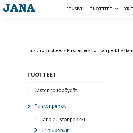
1984
ETUSIVU
TUOTTEET
YRI
Etusivu
»
Tuotteet
»
Puistonpenkit
»
Erlau penkit
»
Harm
TUOTTEET
Lastenhoito­pöydät
Puistonpenkit
Jana puistonpenkki
Erlau penkit