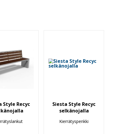
a Style Recyc
Siesta Style Recyc
lkänojalla
selkänojalla
rrätyslankut
Kierrätyspenkki