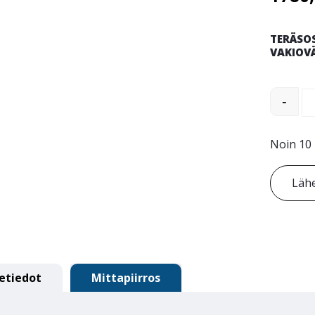
TERÄSO
VAKIOV
Gloria S
-
Noin 10 
Lähe
etiedot
Mittapiirros