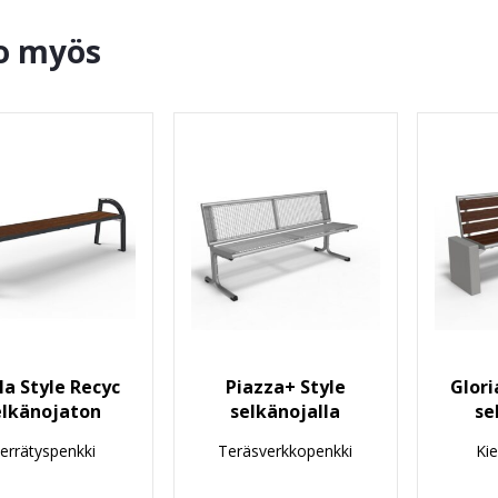
o myös
la Style Recyc
Piazza+ Style
Glori
elkänojaton
selkänojalla
se
ierrätyspenkki
Teräsverkkopenkki
Kie