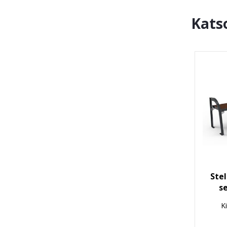
Kats
Stel
s
K