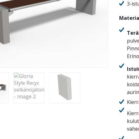
3-ist
Materia
Terä
pulve
Pinn
Erin
Istu
kierr
koste
auri
Kier
Kierr
kulu
vähen