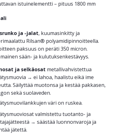
uttavan istuinelementti – pituus 1800 mm
ali
srunko ja -jalat
, kuumasinkitty ja
rimaalattu Rilsan® polyamidipinnoitteella.
oitteen paksuus on peräti 350 micron.
omainen sään- ja kulutuksenkestävyys.
inosat ja selkäosat
metallivahvistettua
ätysmuovia → ei lahoa, haalistu eikä ime
utta. Säilyttää muotonsa ja kestää pakkasen,
ngon sekä suolaveden.
rätysmuovilankkujen väri on ruskea.
ätysmuoviosat valmistettu tuotanto- ja
ttajajätteestä → säästää luonnonvaroja ja
tää jätettä.