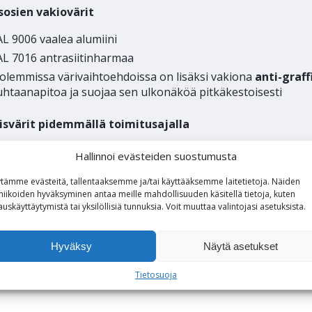
sosien vakiovärit
L 9006 vaalea alumiini
AL 7016 antrasiitinharmaa
olemmissa värivaihtoehdoissa on lisäksi vakiona
anti-graff
htaanapitoa ja suojaa sen ulkonäköä pitkäkestoisesti
isvärit pidemmällä toimitusajalla
 703 metalliantrasiitti
Hallinnoi evästeiden suostumusta
AL 3003 punainen
tämme evästeitä, tallentaaksemme ja/tai käyttääksemme laitetietoja. Näiden
AL 5002 sininen
niikoiden hyväksyminen antaa meille mahdollisuuden käsitellä tietoja, kuten
AL 6009 vihreä
auskäyttäytymistä tai yksilöllisiä tunnuksia.
Voit
muuttaa
valintojasi
asetuksista
.
uut RAL-värit tarjouksen mukaan
Hyväksy
Näytä asetukset
a-jalan valmistusmateriaali on betoni (väri harmaa)
Tietosuoja