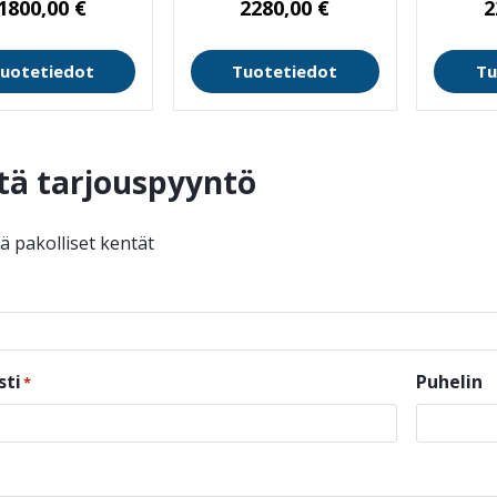
1800,00
€
2280,00
€
2
uotetiedot
Tuotetiedot
Tu
tä tarjouspyyntö
ää pakolliset kentät
sti
Puhelin
*