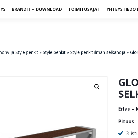
TYS
BRÄNDIT – DOWNLOAD
TOIMITUSAJAT
YHTEYSTIEDO
ony ja Style penkit
»
Style penkit
»
Style penkit ilman selkänoja
»
Glo
GLO
SEL
Erlau – 
Pituus
3-is