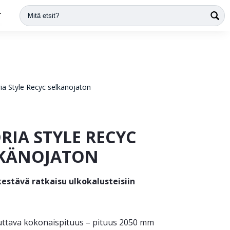
T
ria Style Recyc selkänojaton
RIA STYLE RECYC
KÄNOJATON
kestävä ratkaisu ulkokalusteisiin
tuttava kokonaispituus – pituus 2050 mm