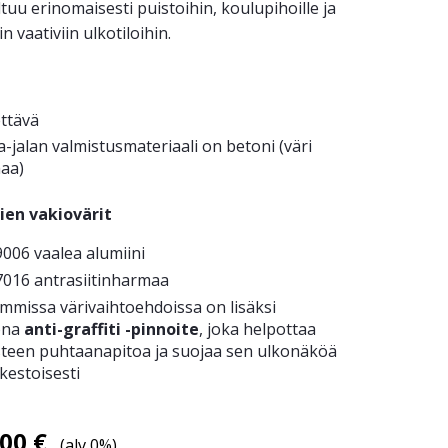
tuu erinomaisesti puistoihin, koulupihoille ja
n vaativiin ulkotiloihin.
ettävä
a-jalan valmistusmateriaali on betoni (väri
aa)
ien vakiovärit
006 vaalea alumiini
7016 antrasiitinharmaa
mmissa värivaihtoehdoissa on lisäksi
ona
anti-graffiti -pinnoite
, joka helpottaa
steen puhtaanapitoa ja suojaa sen ulkonäköä
kestoisesti
,00
€
(alv 0%)