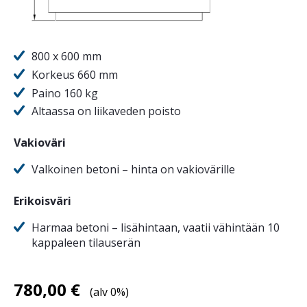
800 x 600 mm
Korkeus 660 mm
Paino 160 kg
Altaassa on liikaveden poisto
Vakioväri
Valkoinen betoni – hinta on vakiovärille
Erikoisväri
Harmaa betoni – lisähintaan, vaatii vähintään 10
kappaleen tilauserän
780,00
€
(alv 0%)