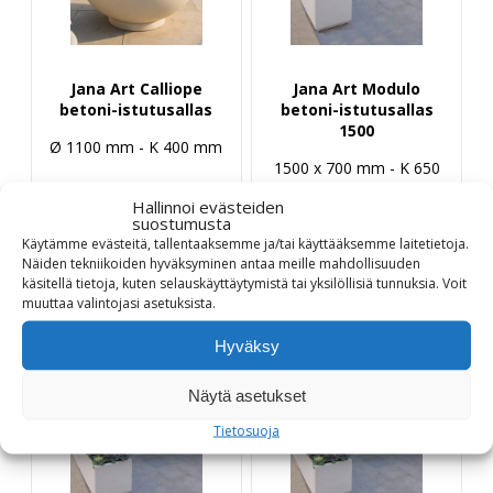
Jana Art Calliope
Jana Art Modulo
betoni-istutusallas
betoni-istutusallas
1500
Ø 1100 mm - K 400 mm
1500 x 700 mm - K 650
mm
1090,00
€
Hallinnoi evästeiden
suostumusta
1410,00
€
Käytämme evästeitä, tallentaaksemme ja/tai käyttääksemme laitetietoja.
Näiden tekniikoiden hyväksyminen antaa meille mahdollisuuden
käsitellä tietoja, kuten selauskäyttäytymistä tai yksilöllisiä tunnuksia.
Voit
muuttaa
valintojasi
asetuksista
.
Tuotetiedot
Tuotetiedot
Hyväksy
Näytä asetukset
Tietosuoja