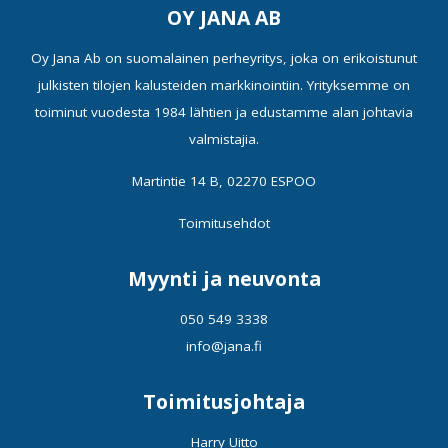
OY JANA AB
Oy Jana Ab on suomalainen perheyritys, joka on erikoistunut
julkisten tilojen kalusteiden markkinointiin. Yrityksemme on
toiminut vuodesta 1984 lähtien ja edustamme alan johtavia
valmistajia.
Martintie 14 B, 02270 ESPOO
Toimitusehdot
Myynti ja neuvonta
050 549 3338
info@jana.fi
Toimitusjohtaja
Harry Uitto