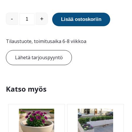
Jana Art Modulo betoni-istutusallas 800 määrä
-
+
Lisää ostoskoriin
Tilaustuote, toimitusaika 6-8 viikkoa
Lähetä tarjouspyyntö
Katso myös