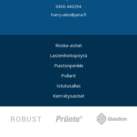
0400 440294
harry.uitto@jana.fi
Roska-astiat
Lastenhoitopöytä
Puistonpenkki
Pollarit
Istutusallas
Kierrätysastiat