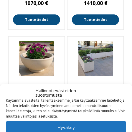
1070,00
€
1410,00
€
Tuotetiedot
Tuotetiedot
Jana Art Calliope
Jana Art Modulo
Hallinnoi evästeiden
betoni-istutusallas
betoni-istutusallas
suostumusta
1200
Käytämme evästeitä, tallentaaksemme ja/tai käyttääksemme laitetietoja.
Ø 1100 mm - K 400 mm
Näiden tekniikoiden hyväksyminen antaa meille mahdollisuuden
1200 x 600 mm - K 660
käsitellä tietoja, kuten selauskäyttäytymistä tai yksilöllisiä tunnuksia.
Voit
mm
muuttaa
valintojasi
asetuksista
.
1090,00
€
Hyväksy
1240,00
€