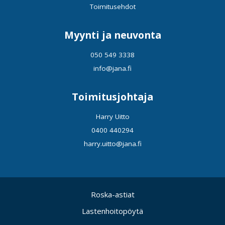
Toimitusehdot
Myynti ja neuvonta
050 549 3338
info@jana.fi
Toimitusjohtaja
Harry Uitto
0400 440294
harry.uitto@jana.fi
Roska-astiat
Lastenhoitopöytä