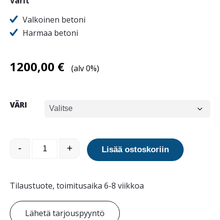
Värit
Valkoinen betoni
Harmaa betoni
1200,00
€
(alv 0%)
VÄRI
Jana Art Opera betoni-istutusallas määrä
-
+
Lisää ostoskoriin
Tilaustuote, toimitusaika 6-8 viikkoa
Lähetä tarjouspyyntö