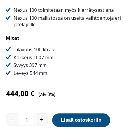
Nexus 100 toimitetaan myös kierrätysastiana
Nexus 100 mallistossa on useita vaihtoehtoja eri
jätelajeille
Mitat
Tilavuus 100 litraa
Korkeus 1007 mm
Syvyys 397 mm
Leveys 544 mm
444,00
€
(alv 0%)
Nexus 100 yleisroska-astia määrä
-
+
Lisää ostoskoriin