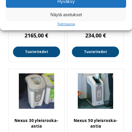
Hyväksy
Näytä asetukset
Electra 170 DUO
Nexus 30 C-Thru
kierrätysastia
paristolajittelu
Tietosuoja
2165,00
€
234,00
€
Tuotetiedot
Tuotetiedot
Nexus 30 yleisroska-
Nexus 50 yleisroska-
astia
astia