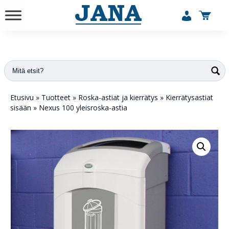
vuodesta 1984
Etusivu
»
Tuotteet
»
Roska-astiat ja kierrätys
»
Kierrätysastiat
sisään
»
Nexus 100 yleisroska-astia