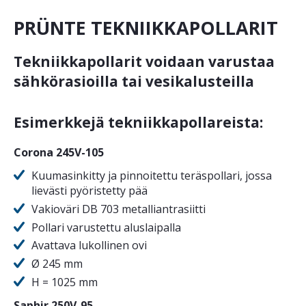
PRÜNTE TEKNIIKKAPOLLARIT
Tekniikkapollarit voidaan varustaa
sähkörasioilla tai vesikalusteilla
Esimerkkejä tekniikkapollareista:
Corona 245V-105
Kuumasinkitty ja pinnoitettu teräspollari, jossa
lievästi pyöristetty pää
Vakioväri DB 703 metalliantrasiitti
Pollari varustettu aluslaipalla
Avattava lukollinen ovi
Ø 245 mm
H = 1025 mm
Saphir 250V-95