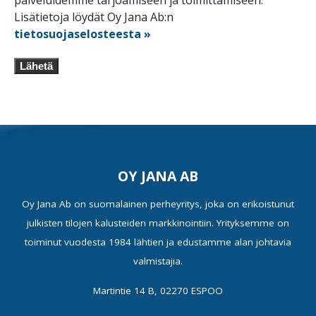
palveluidemme tarjoamiseen ja toimittamiseen.
Lisätietoja löydät Oy Jana Ab:n
tietosuojaselosteesta »
Lähetä
OY JANA AB
Oy Jana Ab on suomalainen perheyritys, joka on erikoistunut
julkisten tilojen kalusteiden markkinointiin. Yrityksemme on
toiminut vuodesta 1984 lähtien ja edustamme alan johtavia
valmistajia.
Martintie 14 B, 02270 ESPOO