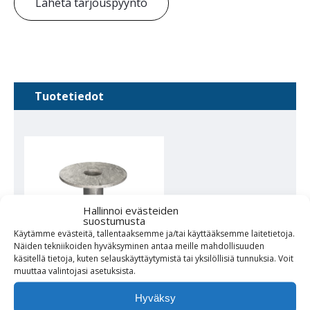
Lähetä tarjouspyyntö
Tuotetiedot
Hallinnoi evästeiden
suostumusta
Käytämme evästeitä, tallentaaksemme ja/tai käyttääksemme laitetietoja.
Näiden tekniikoiden hyväksyminen antaa meille mahdollisuuden
käsitellä tietoja, kuten selauskäyttäytymistä tai yksilöllisiä tunnuksia.
Voit
muuttaa
valintojasi
asetuksista
.
Maa-ankkuri BA-360
Hyväksy