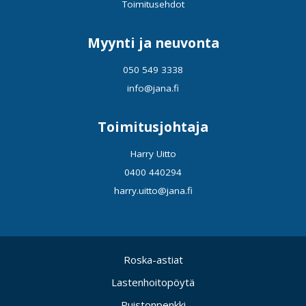
Toimitusehdot
Myynti ja neuvonta
050 549 3338
info@jana.fi
Toimitusjohtaja
Harry Uitto
0400 440294
harry.uitto@jana.fi
Roska-astiat
Lastenhoitopöytä
Puistonpenkki