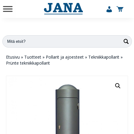
vuodesta 1984
Etusivu
»
Tuotteet
»
Pollarit ja ajoesteet
»
Tekniikkapollarit
»
Prünte tekniikkapollarit