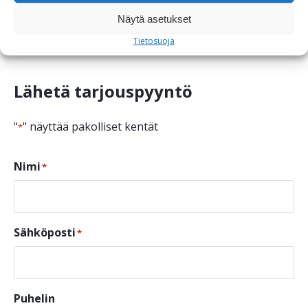
Asennussyvyys > 500 mm
Näytä asetukset
Tietosuoja
Lähetä tarjouspyyntö
"
" näyttää pakolliset kentät
*
Nimi
*
Sähköposti
*
Puhelin