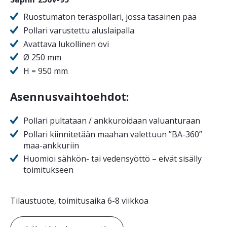
Ruostumaton teräspollari, jossa tasainen pää
Pollari varustettu aluslaipalla
Avattava lukollinen ovi
Ø 250 mm
H = 950 mm
Asennusvaihtoehdot:
Pollari pultataan / ankkuroidaan valuanturaan
Pollari kiinnitetään maahan valettuun ”BA-360”
maa-ankkuriin
Huomioi sähkön- tai vedensyöttö – eivät sisälly
toimitukseen
Tilaustuote, toimitusaika 6-8 viikkoa