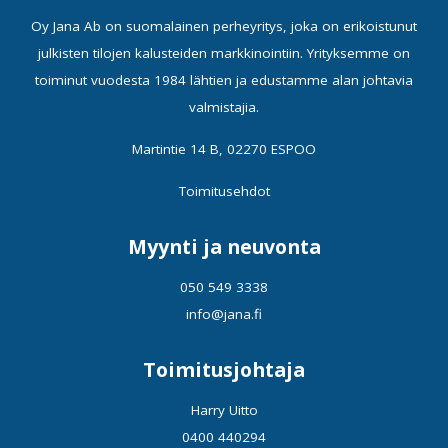
Oy Jana Ab on suomalainen perheyritys, joka on erikoistunut
julkisten tilojen kalusteiden markkinointiin. Yrityksemme on
toiminut vuodesta 1984 lähtien ja edustamme alan johtavia
valmistajia.
Martintie 14 B, 02270 ESPOO
Toimitusehdot
Myynti ja neuvonta
050 549 3338
info@jana.fi
Toimitusjohtaja
Harry Uitto
0400 440294