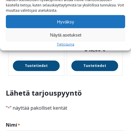
käsitellä tietoja, kuten selauskäyttäytymistä tai yksilöllisiä tunnuksia.
Voit
muuttaa
valintojasi
asetuksista
.
Pyöräparkki EID 50-1
RST-kaaripyöräteline
449_12P pinta-
Hyväksy
1-paikkainen
asennus
Leveys 1000 mm
Näytä asetukset
395,00
€
Tietosuoja
345,00
€
Tuotetiedot
Tuotetiedot
Lähetä tarjouspyyntö
"
" näyttää pakolliset kentät
*
Nimi
*