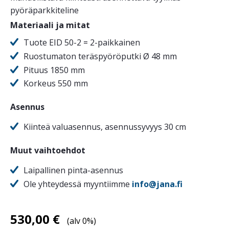
pyöräparkkiteline
Materiaali ja mitat
Tuote EID 50-2 = 2-paikkainen
Ruostumaton teräspyöröputki Ø 48 mm
Pituus 1850 mm
Korkeus 550 mm
Asennus
Kiinteä valuasennus, asennussyvyys 30 cm
Muut vaihtoehdot
Laipallinen pinta-asennus
Ole yhteydessä myyntiimme
info@jana.fi
530,00
€
(alv 0%)