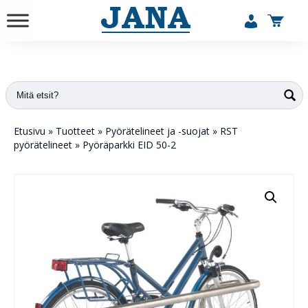
vuodesta 1984
Etusivu
»
Tuotteet
»
Pyörätelineet ja -suojat
»
RST
pyörätelineet
»
Pyöräparkki EID 50-2