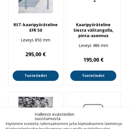
RST-kaaripyöräteline
Kaaripyöräteline
EFR 50
Siesta välitangolla,
pinta-asennus
Leveys 850 mm
Leveys 486 mm
295,00
€
195,00
€
Tuotetiedot
Tuotetiedot
Hallinnoi evästeiden
suostumusta
Käytämme evästeitä, tallentaaksemme ja/tai käyttääksemme laitetietoja.
Näiden tekniikoiden hyväksyminen antaa meille mahdollisuuden