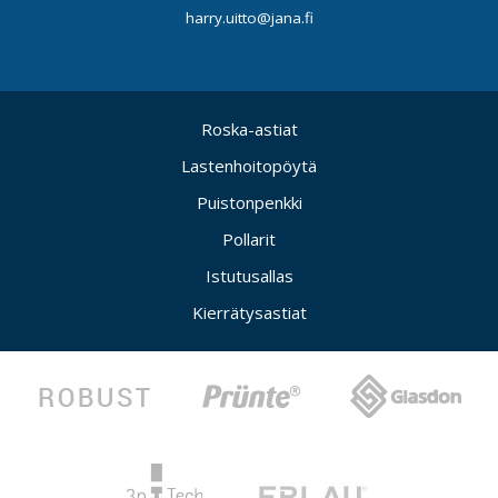
harry.uitto@jana.fi
Roska-astiat
Lastenhoitopöytä
Puistonpenkki
Pollarit
Istutusallas
Kierrätysastiat