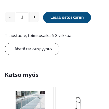
Pyöräparkki EID 50-2 määrä
-
+
Lisää ostoskoriin
Tilaustuote, toimitusaika 6-8 viikkoa
Lähetä tarjouspyyntö
Katso myös