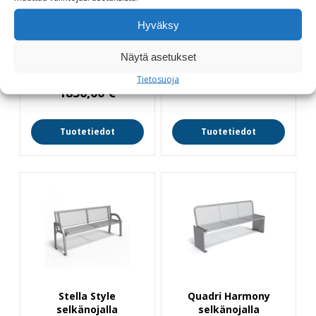
Piazza+ Harmony 180
Siesta Style Recyc
selkänojalla, kiinteä
selkänojalla
Hyväksy
Toimitusaika noin 10
Kierrätyspenkki
Näytä asetukset
päivää
2120,00
€
Tietosuoja
1850,00
€
Tuotetiedot
Tuotetiedot
Stella Style
Quadri Harmony
selkänojalla
selkänojalla