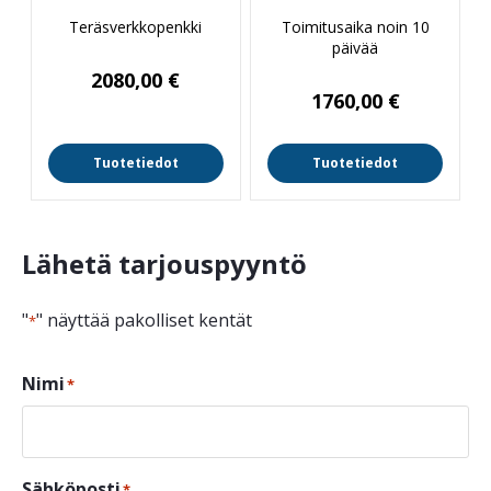
Teräsverkkopenkki
Toimitusaika noin 10
päivää
2080,00
€
1760,00
€
Tuotetiedot
Tuotetiedot
Lähetä tarjouspyyntö
"
" näyttää pakolliset kentät
*
Nimi
*
Sähköposti
*