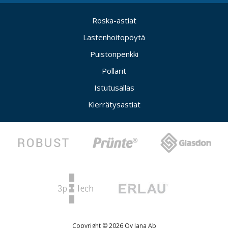
Roska-astiat
Lastenhoitopöytä
Puistonpenkki
Pollarit
Istutusallas
Kierrätysastiat
Copyright © 2026 Oy Jana Ab