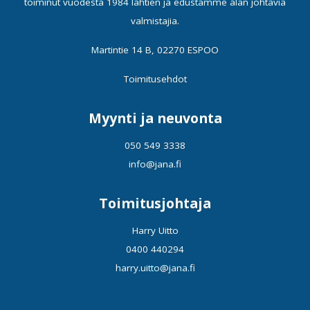
toiminut vuodesta 1984 lähtien ja edustamme alan johtavia
valmistajia.
Martintie 14 B, 02270 ESPOO
Toimitusehdot
Myynti ja neuvonta
050 549 3338
info@jana.fi
Toimitusjohtaja
Harry Uitto
0400 440294
harry.uitto@jana.fi