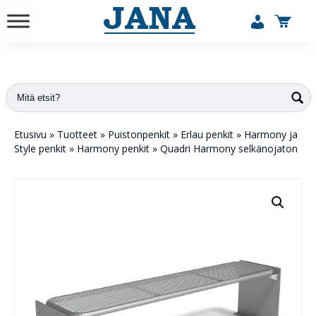
vuodesta 1984
Etusivu
»
Tuotteet
»
Puistonpenkit
»
Erlau penkit
»
Harmony ja
Style penkit
»
Harmony penkit
»
Quadri Harmony selkänojaton