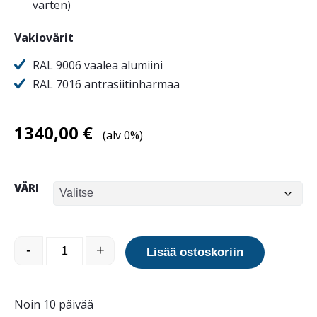
varten)
Vakiovärit
RAL 9006 vaalea alumiini
RAL 7016 antrasiitinharmaa
1340,00
€
(alv 0%)
VÄRI
Quadri Harmony selkänojaton määrä
-
+
Lisää ostoskoriin
Noin 10 päivää