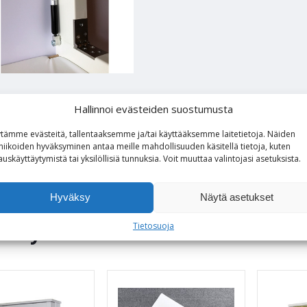
nittelija sekä valmistaja:
Hallinnoi evästeiden suostumusta
obust lastenhoitopöydän suunnittelija on Ingvar Persson
tämme evästeitä, tallentaaksemme ja/tai käyttääksemme laitetietoja. Näiden
lmistaja on Skötbordspecialisten AB, Ruotsi
niikoiden hyväksyminen antaa meille mahdollisuuden käsitellä tietoja, kuten
auskäyttäytymistä tai yksilöllisiä tunnuksia.
Voit
muuttaa
valintojasi
asetuksista
.
Hyväksy
Näytä asetukset
o myös
Tietosuoja