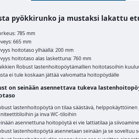
ta pyökkirunko ja mustaksi lakattu et
orkeus: 785 mm
eveys: 665 mm
vyys hoitotaso ylhäällä: 200 mm
vyys hoitotaso alas laskettuna: 760 mm
aikkien Robust lastenhoitopöytämallien hoitotasoihin kuul
sta ei tule koskaan jättää valvomatta hoitopöydälle
st on seinään asennettava tukeva lastenhoitopöyt
otaso
bust lastenhoitopöytä on tilaa säästävä, helppokäyttöinen 
niteettitiloihin ja inva WC-tiloihin
inään asennettuna hoitopöytä ei vie lattiatilaa ja siivoami
bust lastenhoitopöytä asennetaan seinään ja se soveltuu sek