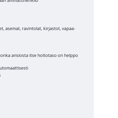
aan ammattihenkilö
t, asemat, ravintolat, kirjastot, vapaa-
onka ansiosta itse hoitotaso on helppo
utomaattisesti
ä