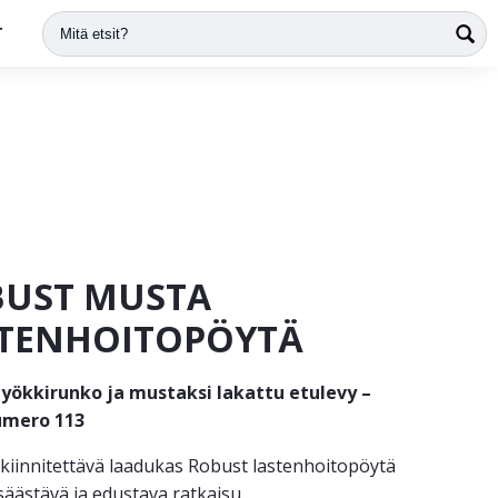
T
UST MUSTA
TENHOITOPÖYTÄ
yökkirunko ja mustaksi lakattu etulevy –
umero 113
kiinnitettävä laadukas Robust lastenhoitopöytä
 säästävä ja edustava ratkaisu