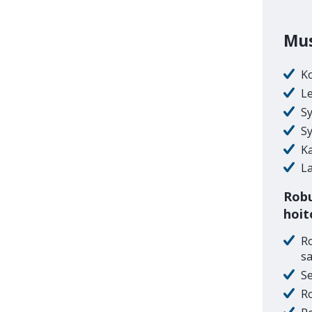
Mus
K
L
Sy
Sy
K
La
Robu
hoit
Ro
sa
Se
Ro