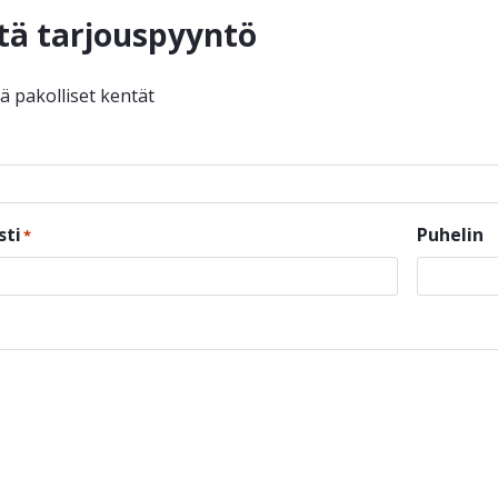
tä tarjouspyyntö
ää pakolliset kentät
sti
Puhelin
*