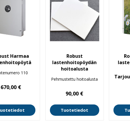
bust Harmaa
Robust
Ro
tenhoitopöytä
lastenhoitopöydän
last
hoitoalusta
otenumero 110
Tarjo
Pehmustettu hoitoalusta
670,00
€
90,00
€
uotetiedot
Tuotetiedot
Tu