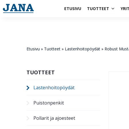
1984
ETUSIVU
TUOTTEET
YRI
Etusivu
»
Tuotteet
»
Lastenhoito­pöydät
»
Robust Musta
TUOTTEET
Lastenhoito­pöydät
Puistonpenkit
Pollarit ja ajoesteet