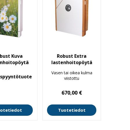
bust Kuva
Robust Extra
enhoitopöytä
lastenhoitopöytä
Vasen tai oikea kulma
uspyyntötuote
viistottu
670,00
€
otetiedot
Tuotetiedot