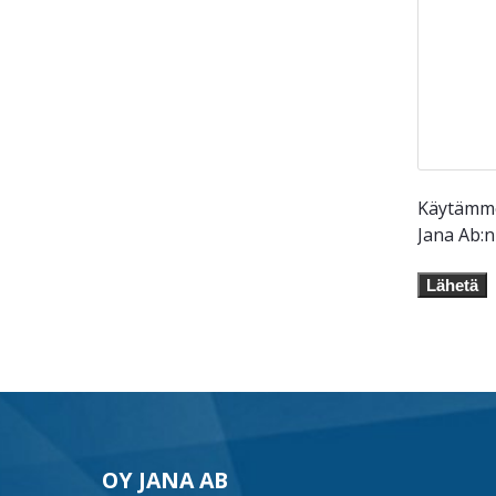
Käytämme 
Jana Ab:
Lähetä
OY JANA AB