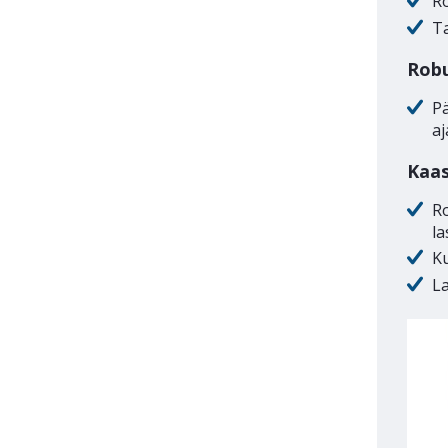
R
T
Robu
Pä
a
Kaas
R
la
Ku
L