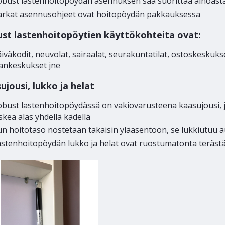
obust lastenhoitopöydän asennuksen saa suorittaa ainoast
arkat asennusohjeet ovat hoitopöydän pakkauksessa
st lastenhoitopöytien käyttökohteita ovat:
iväkodit, neuvolat, sairaalat, seurakuntatilat, ostoskeskukse
jankeskukset jne
ujousi, lukko ja helat
obust lastenhoitopöydässä on vakiovarusteena kaasujousi, j
skea alas yhdellä kädellä
n hoitotaso nostetaan takaisin yläasentoon, se lukkiutuu a
astenhoitopöydän lukko ja helat ovat ruostumatonta teräst