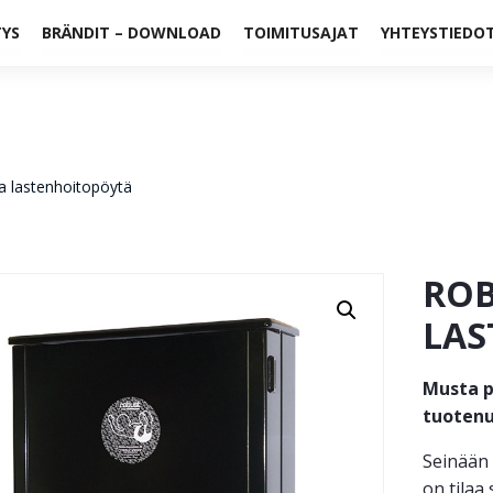
TYS
BRÄNDIT – DOWNLOAD
TOIMITUSAJAT
YHTEYSTIEDO
 lastenhoitopöytä
ROB
LAS
Musta p
tuoten
Seinään 
on tilaa