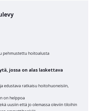
ulevy
uu pehmustettu hoitoalusta
ä, jossa on alas laskettava
ja edustava ratkaisu hoitohuoneisiin,
nen on helppoa
ä uusiin että jo olemassa oleviin tiloihin