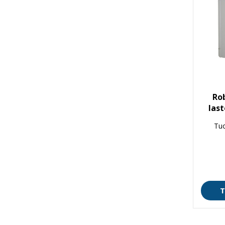
Ro
las
Tu
T