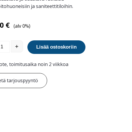
tohuoneisiin ja saniteettitiloihin.
00
€
(alv 0%)
Musta lastenhoitopöytä määrä
+
Lisää ostoskoriin
ote, toimitusaika noin 2 viikkoa
tä tarjouspyyntö