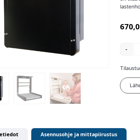
lastenhoi
670,
Robust 
-
Tilaustu
Lähe
etiedot
Asennusohje ja mittapiirustus