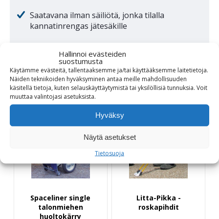
Saatavana ilman säiliötä, jonka tilalla
kannatinrengas jätesäkille
Hallinnoi evästeiden
suostumusta
Käytämme evästeitä, tallentaaksemme ja/tai käyttääksemme laitetietoja.
Näiden tekniikoiden hyväksyminen antaa meille mahdollisuuden
Katso myös
käsitellä tietoja, kuten selauskäyttäytymistä tai yksilöllisiä tunnuksia.
Voit
muuttaa
valintojasi
asetuksista
.
Hyväksy
Näytä asetukset
Tietosuoja
Spaceliner single
Litta-Pikka -
talonmiehen
roskapihdit
huoltokärry