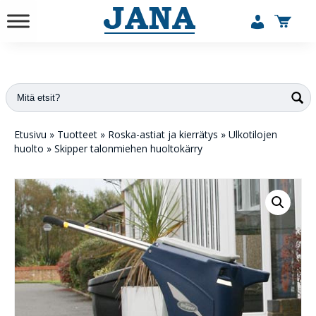
vuodesta 1984
Etusivu
»
Tuotteet
»
Roska-astiat ja kierrätys
»
Ulkotilojen
huolto
»
Skipper talonmiehen huoltokärry