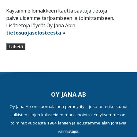
Käytämme lomakkeen kautta saatuja tietoja
palveluidemme tarjoamiseen ja toimittamiseen.
Lisätietoja löydät Oy Jana Ab:n
tietosuojaselosteesta »
Lähetä
OY JANA AB
Oy Jana Ab on suomalainen perheyritys, joka on erikoistunut
julkisten tilojen kalusteiden markkinointiin. Yrityksemme on
toiminut vuodesta 1984 lähtien ja edustamme alan johtavia
valmistajia.