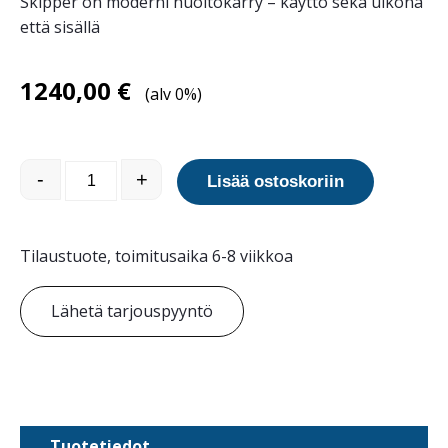
Skipper on moderni huoltokärry – käyttö sekä ulkona
että sisällä
1240,00
€
(alv 0%)
Skipper talonmiehen huoltokärry määrä
-
+
Lisää ostoskoriin
Tilaustuote, toimitusaika 6-8 viikkoa
Lähetä tarjouspyyntö
Tuotetiedot