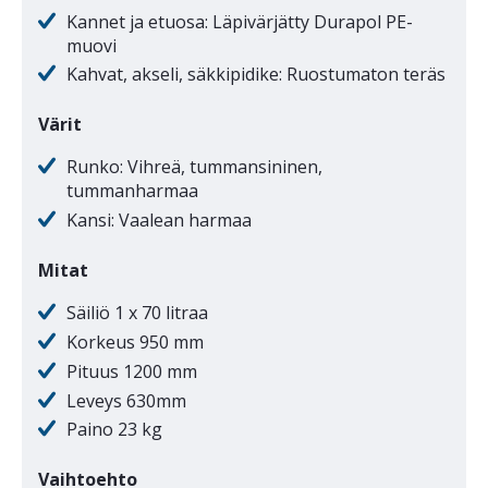
Kannet ja etuosa: Läpivärjätty Durapol PE-
muovi
Kahvat, akseli, säkkipidike: Ruostumaton teräs
Värit
Runko: Vihreä, tummansininen,
tummanharmaa
Kansi: Vaalean harmaa
Mitat
Säiliö 1 x 70 litraa
Korkeus 950 mm
Pituus 1200 mm
Leveys 630mm
Paino 23 kg
Vaihtoehto