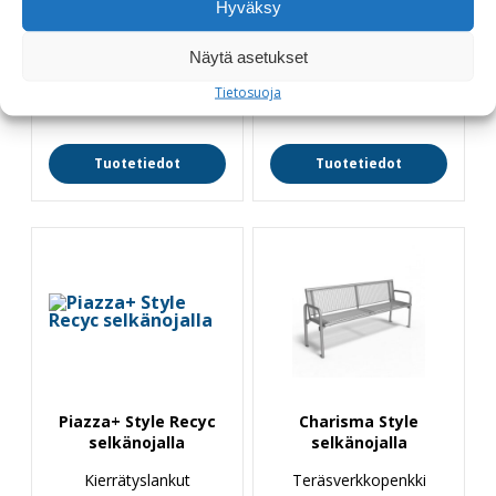
Hyväksy
istuin- ja selkänoja-
selkänojalla
elementti
Teräsverkkoistuinosa
Näytä asetukset
410,00
€
Tietosuoja
2020,00
€
Tuotetiedot
Tuotetiedot
Piazza+ Style Recyc
Charisma Style
selkänojalla
selkänojalla
Kierrätyslankut
Teräsverkkopenkki