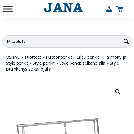
vuodesta 1984
Etusivu
»
Tuotteet
»
Puistonpenkit
»
Erlau penkit
»
Harmony ja
Style penkit
»
Style penkit
»
Style penkit selkänojalla
»
Style
istuinkehys selkänojalla