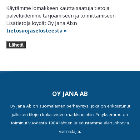
Käytämme lomakkeen kautta saatuja tietoja
palveluidemme tarjoamiseen ja toimittamiseen.
Lisätietoja löydät Oy Jana Ab:n
tietosuojaselosteesta »
Lähetä
OY JANA AB
Oy Jana Ab on suomalainen perheyritys, joka on erikoistunut
julkisten tilojen kalusteiden markkinointiin. Yrityksemme on
toiminut vuodesta 1984 lähtien ja edustamme alan johtavia
valmistajia.