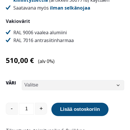
kiinnityssettiä
(artikkeli 5007718) käyttäen
Saatavana myös
ilman selkänojaa
Vakiovärit
RAL 9006 vaalea alumiini
RAL 7016 antrasiitinharmaa
510,00
€
(alv 0%)
VÄRI
Style istuinkehys selkänojalla määrä
-
+
Lisää ostoskoriin