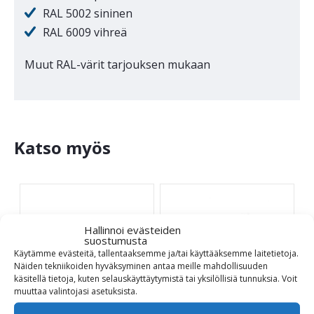
RAL 5002 sininen
RAL 6009 vihreä
Muut RAL-värit tarjouksen mukaan
Katso myös
Hallinnoi evästeiden
suostumusta
Käytämme evästeitä, tallentaaksemme ja/tai käyttääksemme laitetietoja.
Näiden tekniikoiden hyväksyminen antaa meille mahdollisuuden
käsitellä tietoja, kuten selauskäyttäytymistä tai yksilöllisiä tunnuksia.
Voit
muuttaa
valintojasi
asetuksista
.
Style kierrätysmuovi
Gloria Style