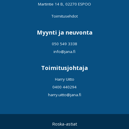
Martintie 14 B, 02270 ESPOO
Toimitusehdot
Myynti ja neuvonta
050 549 3338
info@jana.fi
Toimitusjohtaja
Harry Uitto
0400 440294
harry.uitto@jana.fi
Roska-astiat