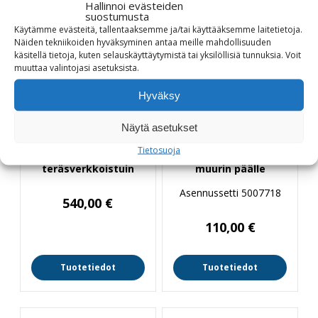
Hallinnoi evästeiden
suostumusta
Käytämme evästeitä, tallentaaksemme ja/tai käyttääksemme laitetietoja.
Näiden tekniikoiden hyväksyminen antaa meille mahdollisuuden
käsitellä tietoja, kuten selauskäyttäytymistä tai yksilöllisiä tunnuksia.
Voit
muuttaa
valintojasi
asetuksista
.
Hyväksy
Näytä asetukset
Tietosuoja
Topsit selkänojaton
Istuimen asennus
teräsverkkoistuin
muurin päälle
Asennussetti 5007718
540,00
€
110,00
€
Tuotetiedot
Tuotetiedot