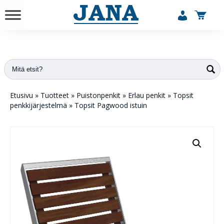
vuodesta 1984
Etusivu
»
Tuotteet
»
Puistonpenkit
»
Erlau penkit
»
Topsit
penkkijärjestelmä
»
Topsit Pagwood istuin