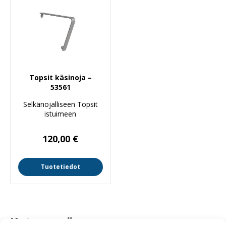
Topsit käsinoja –
53561
Selkänojalliseen Topsit
istuimeen
120,00
€
Tuotetiedot
Katso myös