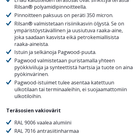
Erlau kalusteiden teräsosat ovat sinkittyä terästä
Rilsan® polyamidipinnoitteella.
Pinnoitteen paksuus on peräti 350 micron.
Rilsan® valmistetaan risiinikasvin öljystä. Se on
ympäristöystävällinen ja uusiutuva raaka-aine,
joka saadaan kasvista eikä petrokemiallisista
raaka-aineista.
Istuin ja selkänoja Pagwood-puuta.
Pagwood valmistetaan puristamalla yhteen
pyökkiviiluja ja synteettistä hartsia ja tuote on aina
pyökinvärinen.
Pagwood-istuimet tulee asentaa katettuun
ulkotilaan tai terminaaleihin, ei suojaamattomiin
ulkotiloihin.
Teräsosien vakiovärit
RAL 9006 vaalea alumiini
RAL 7016 antrasiitinharmaa