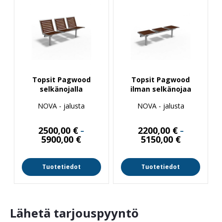
Topsit Pagwood
Topsit Pagwood
selkänojalla
ilman selkänojaa
NOVA - jalusta
NOVA - jalusta
2500,00
€
2200,00
€
–
–
Hintaluokka:
Hintaluokka
5900,00
€
5150,00
€
2500,00 €
2200,00 €
-
-
5900,00 €
5150,00 €
Tuotetiedot
Tuotetiedot
Lähetä tarjouspyyntö