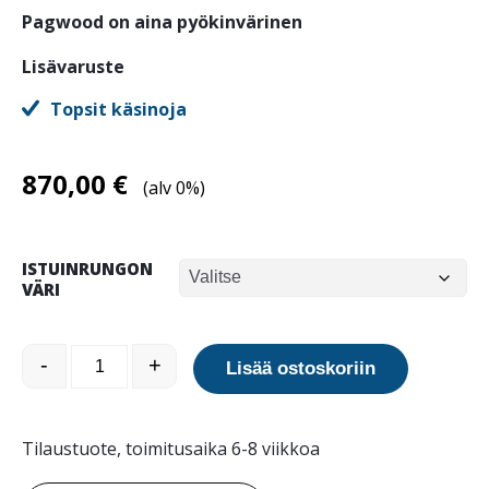
Pagwood on aina pyökinvärinen
Lisävaruste
Topsit käsinoja
870,00
€
(alv 0%)
ISTUINRUNGON
VÄRI
Topsit Pagwood istuin määrä
-
+
Lisää ostoskoriin
Tilaustuote, toimitusaika 6-8 viikkoa