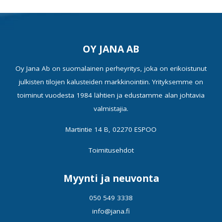
OY JANA AB
Oy Jana Ab on suomalainen perheyritys, joka on erikoistunut
julkisten tilojen kalusteiden markkinointiin. Yrityksemme on
toiminut vuodesta 1984 lähtien ja edustamme alan johtavia
valmistajia.
Martintie 14 B, 02270 ESPOO
Toimitusehdot
Myynti ja neuvonta
050 549 3338
info@jana.fi