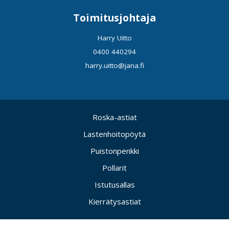
Toimitusjohtaja
Harry Uitto
0400 440294
harry.uitto@jana.fi
Roska-astiat
Lastenhoitopöytä
Puistonpenkki
Pollarit
Istutusallas
Kierrätysastiat