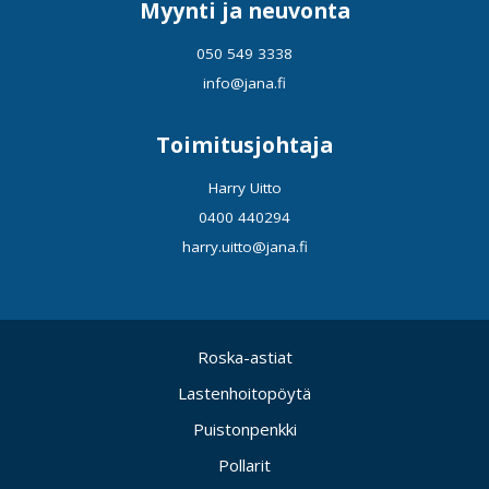
Myynti ja neuvonta
050 549 3338
info@jana.fi
Toimitusjohtaja
Harry Uitto
0400 440294
harry.uitto@jana.fi
Roska-astiat
Lastenhoitopöytä
Puistonpenkki
Pollarit