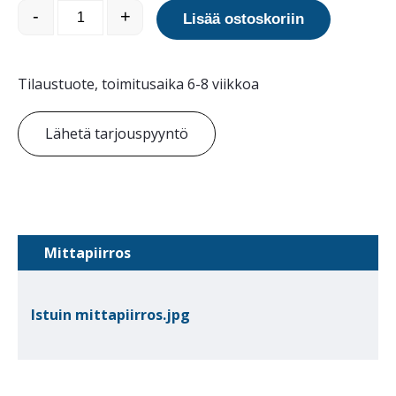
Topsit selkänojaton teräsverkkoistuin määrä
-
+
Lisää ostoskoriin
Tilaustuote, toimitusaika 6-8 viikkoa
Lähetä tarjouspyyntö
Mittapiirros
Istuin mittapiirros.jpg