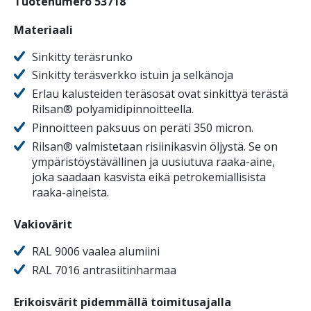
Tuotenumero 53718
Materiaali
Sinkitty teräsrunko
Sinkitty teräsverkko istuin ja selkänoja
Erlau kalusteiden teräsosat ovat sinkittyä terästä
Rilsan® polyamidipinnoitteella.
Pinnoitteen paksuus on peräti 350 micron.
Rilsan® valmistetaan risiinikasvin öljystä. Se on
ympäristöystävällinen ja uusiutuva raaka-aine,
joka saadaan kasvista eikä petrokemiallisista
raaka-aineista.
Vakiovärit
RAL 9006 vaalea alumiini
RAL 7016 antrasiitinharmaa
Erikoisvärit pidemmällä toimitusajalla