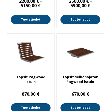
2200,00
€
2500,00
€
–
–
Hintaluokka:
Hintaluokka
5150,00
€
5900,00
€
2200,00 €
2500,00 €
-
-
5150,00 €
5900,00 €
Tuotetiedot
Tuotetiedot
Topsit Pagwood
Topsit selkänojaton
istuin
Pagwood istuin
870,00
€
670,00
€
Tuotetiedot
Tuotetiedot