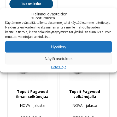
Tuotetiedot
Hallinnoi evästeiden
suostumusta
Käytämme evästeitä, tallentaaksemme ja/tai käyttääksemme laitetietoja.
Näiden tekniikoiden hyväksyminen antaa meille mahdollisuuden
Katso myös
käsitellä tietoja, kuten selauskäyttäytymistä tai yksilöllisiä tunnuksia.
Voit
muuttaa
valintojasi
asetuksista
.
Hyväksy
Näytä asetukset
Tietosuoja
Topsit Pagwood
Topsit Pagwood
ilman selkänojaa
selkänojalla
NOVA - jalusta
NOVA - jalusta