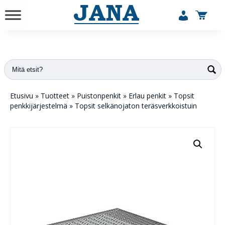
vuodesta 1984
Etusivu
»
Tuotteet
»
Puistonpenkit
»
Erlau penkit
»
Topsit
penkkijärjestelmä
»
Topsit selkänojaton teräsverkkoistuin