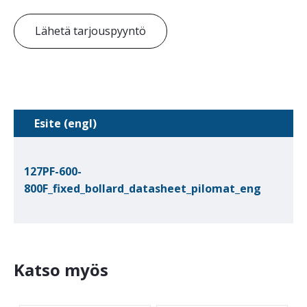
Lähetä tarjouspyyntö
Esite (engl)
127PF-600-
800F_fixed_bollard_datasheet_pilomat_eng
Katso myös