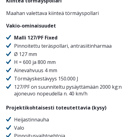
Kiinteä törmäys
pollari
Maahan valettava kiinteä törmäyspollari
Vakio-ominaisuudet
Malli 127/PF Fixed
Pinnoitettu teräspollari, antrasiitinharmaa
Ø 127 mm
H = 600 ja 800 mm
Ainevahvuus 4 mm
Törmäyskestävyys 150.000 J
127/PF on suunniteltu pysäyttämään 2000 kg:n
ajoneuvo nopeudella n. 40 km/h
Projektikohtaisesti toteutettavia (kysy)
Heijastinnauha
Valo
Pinnoitusvaihtoehtoja