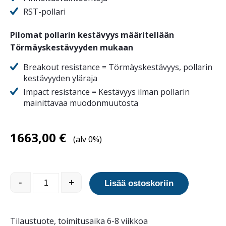
RST-pollari
Pilomat pollarin kestävyys määritellään
Törmäyskestävyyden
mukaan
Breakout resistance = Törmäyskestävyys, pollarin
kestävyyden yläraja
Impact resistance = Kestävyys ilman pollarin
mainittavaa muodonmuutosta
1663,00
€
(alv 0%)
Törmäyspollari 127/PF Fixed määrä
-
+
Lisää ostoskoriin
Tilaustuote, toimitusaika 6-8 viikkoa