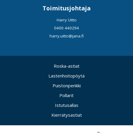
Toimitusjohtaja
Harry Uitto
0400 440294
harry.uitto@jana.fi
Roska-astiat
Lastenhoitopöytä
Puistonpenkki
Pollarit
Istutusallas
Kierrätysastiat