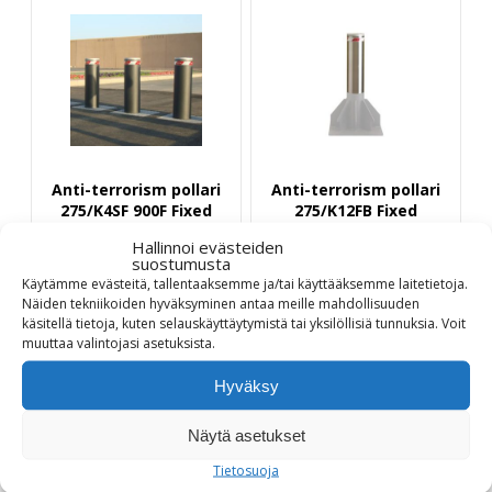
Anti-terrorism pollari
Anti-terrorism pollari
275/K4SF 900F Fixed
275/K12FB Fixed
Hallinnoi evästeiden
Törmäyskestävyys
Törmäyskestävyys
suostumusta
750.000 J - Matala
2.000.000 J
Käytämme evästeitä, tallentaaksemme ja/tai käyttääksemme laitetietoja.
perustus
Näiden tekniikoiden hyväksyminen antaa meille mahdollisuuden
10098,00
€
käsitellä tietoja, kuten selauskäyttäytymistä tai yksilöllisiä tunnuksia.
Voit
5725,00
€
muuttaa
valintojasi
asetuksista
.
Hyväksy
Tuotetiedot
Tuotetiedot
Näytä asetukset
Tietosuoja