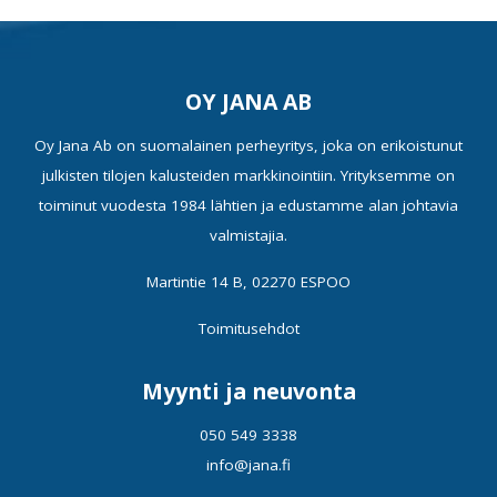
OY JANA AB
Oy Jana Ab on suomalainen perheyritys, joka on erikoistunut
julkisten tilojen kalusteiden markkinointiin. Yrityksemme on
toiminut vuodesta 1984 lähtien ja edustamme alan johtavia
valmistajia.
Martintie 14 B, 02270 ESPOO
Toimitusehdot
Myynti ja neuvonta
050 549 3338
info@jana.fi