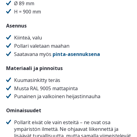
Ø 89 mm
H = 900 mm
Asennus
Kiinteä, valu
Pollari valetaan maahan
Saatavana myös
pinta-asennuksena
Materiaali ja pinnoitus
Kuumasinkitty teräs
Musta RAL 9005 mattapinta
Punainen ja valkoinen heijastinnauha
Ominaisuudet
Pollarit eivät ole vain esteitä – ne ovat osa
ympäristön ilmettä. Ne ohjaavat liikennettä ja
lisäävät turvallisuutta, mutta samalla viimeistelevät