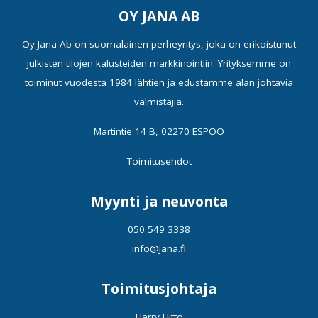
OY JANA AB
Oy Jana Ab on suomalainen perheyritys, joka on erikoistunut
julkisten tilojen kalusteiden markkinointiin. Yrityksemme on
toiminut vuodesta 1984 lähtien ja edustamme alan johtavia
valmistajia.
Martintie 14 B, 02270 ESPOO
Toimitusehdot
Myynti ja neuvonta
050 549 3338
info@jana.fi
Toimitusjohtaja
Harry Uitto