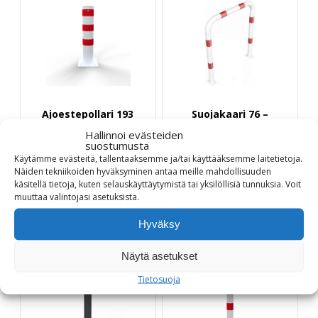
Ajoestepollari 193
Suojakaari 76 –
aluslevyllä
Korkeus 1150 mm
Hallinnoi evästeiden
suostumusta
Ø 193 mm - K 1000 mm
Pituus 750 ja 1000 mm
Käytämme evästeitä, tallentaaksemme ja/tai käyttääksemme laitetietoja.
Näiden tekniikoiden hyväksyminen antaa meille mahdollisuuden
Hintal
käsitellä tietoja, kuten selauskäyttäytymistä tai yksilöllisiä tunnuksia.
Voit
385,00
€
300,00
€
320,00
€
–
300,00
muuttaa
valintojasi
asetuksista
.
-
320,00
Hyväksy
Tuotetiedot
Tuotetiedot
Näytä asetukset
Tietosuoja