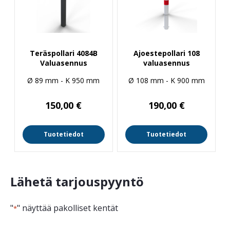
Teräspollari 4084B
Ajoestepollari 108
Valuasennus
valuasennus
Ø 89 mm - K 950 mm
Ø 108 mm - K 900 mm
150,00
€
190,00
€
Tuotetiedot
Tuotetiedot
Lähetä tarjouspyyntö
"
" näyttää pakolliset kentät
*