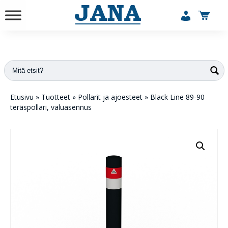
vuodesta 1984
Etusivu
»
Tuotteet
»
Pollarit ja ajoesteet
»
Black Line 89-90
teräspollari, valuasennus