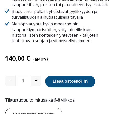
kaupunkitilan, puiston tai piha-alueen tyylikkäästi.
Black-Line -pollarit yhdistävät tyylikkyyden ja
turvallisuuden ainutlaatuisella tavalla.
Ne sopivat yhtä hyvin moderneihin
kaupunkiympäristöihin, yritysalueille kuin
historiallisten kohteiden yhteyteen – tarjoten
luotettavan suojan ja viimeistellyn ilmeen.
140,00
€
(alv 0%)
Black Line 89-90 teräspollari, valuasennus määrä
-
+
Lisää ostoskoriin
Tilaustuote, toimitusaika 6-8 viikkoa