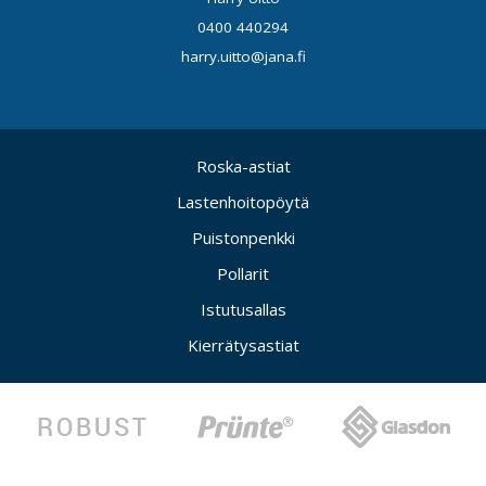
0400 440294
harry.uitto@jana.fi
Roska-astiat
Lastenhoitopöytä
Puistonpenkki
Pollarit
Istutusallas
Kierrätysastiat