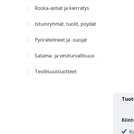
Roska-astiat ja kierrätys
Istuinryhmät, tuolit, pöydät
Pyörätelineet ja -suojat
Satama- ja vesiturvallisuus
Teollisuustuotteet
Tuot
Kiint
Ku