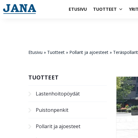
1984
ETUSIVU
TUOTTEET
YRI
Etusivu
»
Tuotteet
»
Pollarit ja ajoesteet
»
Teräspollarit
TUOTTEET
Lastenhoito­pöydät
Puistonpenkit
Pollarit ja ajoesteet