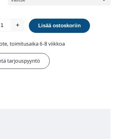
eräspollari 90-90 määrä
+
Lisää ostoskoriin
ote, toimitusaika 6-8 viikkoa
tä tarjouspyyntö