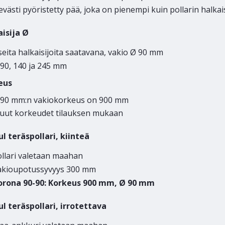
evästi pyöristetty pää, joka on pienempi kuin pollarin halkai
aisija Ø
eita halkaisijoita saatavana, vakio Ø 90 mm
90,
140 ja 245 mm
eus
 90 mm:n vakiokorkeus on 900 mm
uut korkeudet tilauksen mukaan
l teräspollari, kiinteä
ollari valetaan maahan
akioupotussyvyys 300 mm
orona 90-90: Korkeus 900 mm, Ø 90 mm
l teräspollari, irrotettava