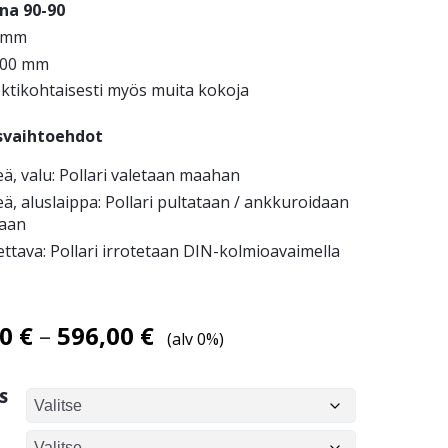
na 90-90
 mm
900 mm
ektikohtaisesti myös muita kokoja
svaihtoehdot
eä, valu: Pollari valetaan maahan
eä, aluslaippa: Pollari pultataan / ankkuroidaan
taan
ettava: Pollari irrotetaan DIN-kolmioavaimella
Hintaluokka:
00
€
–
596,00
€
(alv 0%)
336,00 €
-
S
596,00 €