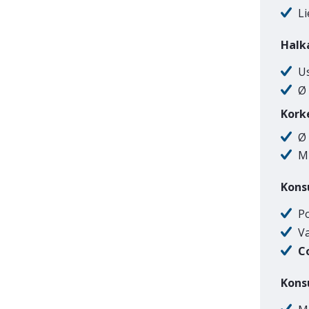
Li
Halk
Us
Ø 
Kork
Ø
M
Konsu
P
V
C
Konsu