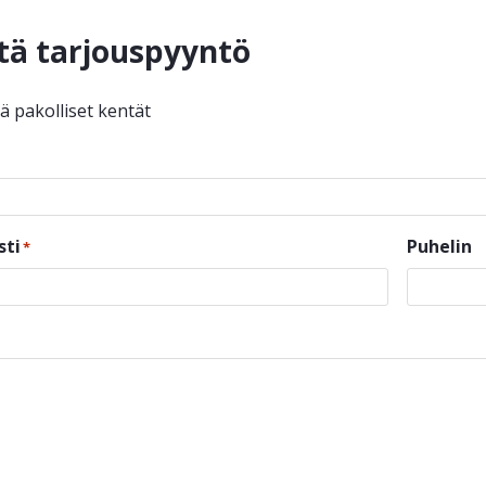
tä tarjouspyyntö
ää pakolliset kentät
sti
Puhelin
*