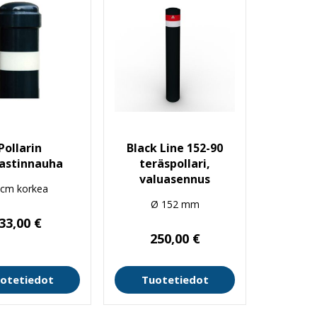
Pollarin
Black Line 152-90
jastinnauha
teräspollari,
valuasennus
 cm korkea
Ø 152 mm
33,00
€
250,00
€
otetiedot
Tuotetiedot