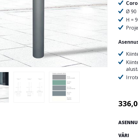
Coro
Ø 90
H = 
Proj
Asennu
Kiint
Kiint
alus
Irrot
336,
ASENNU
VÄRI