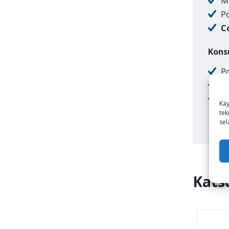
M
Po
C
Konsu
Po
Kä
C
Käy
tek
sel
Kats