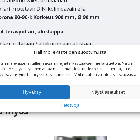
aa-ankkuri valetaan maahan
llari irrotetaan DIN-kolmioavaimella
orona 90-90-I: Korkeus 900 mm, Ø 90 mm
l teräspollari, aluslaippa
llari pultataan / ankkuroidaan alustaan
ytetään myös sisätiloissa, esimerkiksi ovien törmäysusojan
Hallinnoi evästeiden suostumusta
orona 90-90-L: Korkeus 900 mm, Ø 90 mm
tämme evästeitä, tallentaaksemme ja/tai käyttääksemme laitetietoja. Näiden
niikoiden hyväksyminen antaa meille mahdollisuuden käsitellä tietoja, kuten
auskäyttäytymistä tai yksilöllisiä tunnuksia.
Voit
muuttaa
valintojasi
asetuksista
.
Hyväksy
Näytä asetukset
Tietosuoja
o myös