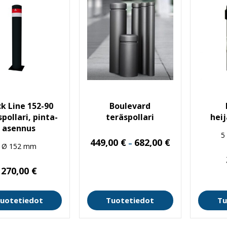
ck Line 152-90
Boulevard
pollari, pinta-
teräspollari
hei
asennus
5
Hintaluokka:
449,00
€
682,00
€
–
Ø 152 mm
449,00 €
-
682,00 €
270,00
€
uotetiedot
Tuotetiedot
Tu