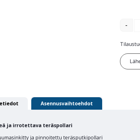
Corona t
-
Tilaustu
Lähe
etiedot
Asennusvaihtoehdot
eä ja i
rrotettava teräs
pollari
umasinkitty ja pinnoitettu teräsputkipollari