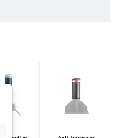
mäyspollari
Anti-terrorism