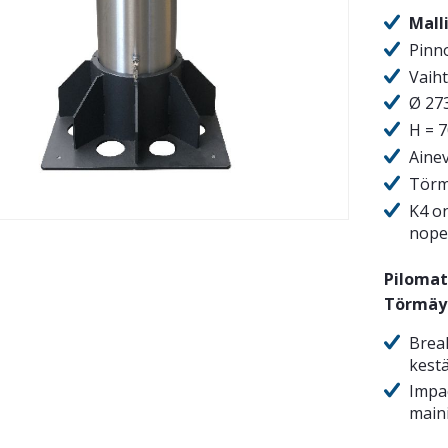
Mall
Pinno
Vaih
Ø 27
H = 
Aine
Törm
K4 o
nope
Pilomat
Törmäy
Brea
kest
Impac
main