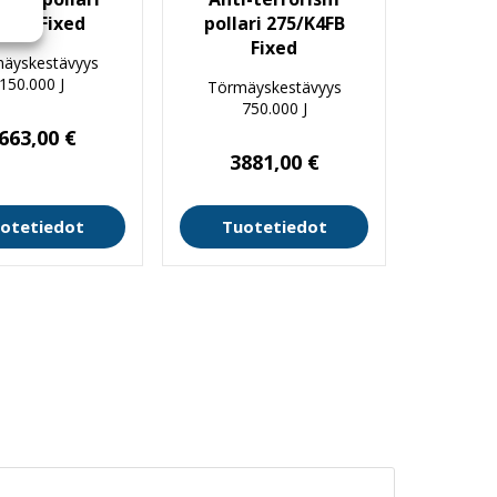
7/PF Fixed
pollari 275/K4FB
Fixed
äyskestävyys
150.000 J
Törmäyskestävyys
750.000 J
663,00
€
3881,00
€
otetiedot
Tuotetiedot