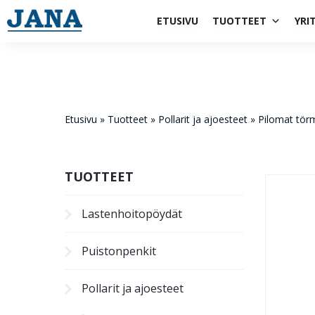
1984
ETUSIVU
TUOTTEET
YRI
Etusivu
»
Tuotteet
»
Pollarit ja ajoesteet
»
Pilomat törm
TUOTTEET
Lastenhoito­pöydät
Puistonpenkit
Pollarit ja ajoesteet