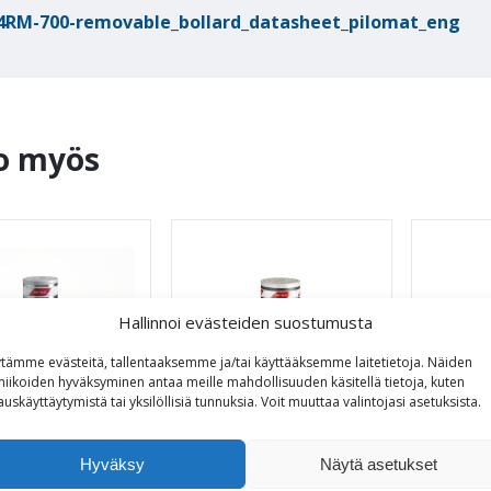
4RM-700-removable_bollard_datasheet_pilomat_eng
o myös
Hallinnoi evästeiden suostumusta
tämme evästeitä, tallentaaksemme ja/tai käyttääksemme laitetietoja. Näiden
niikoiden hyväksyminen antaa meille mahdollisuuden käsitellä tietoja, kuten
auskäyttäytymistä tai yksilöllisiä tunnuksia.
Voit
muuttaa
valintojasi
asetuksista
.
Hyväksy
Näytä asetukset
rmäyspollari
Törmäyspollari
Tör