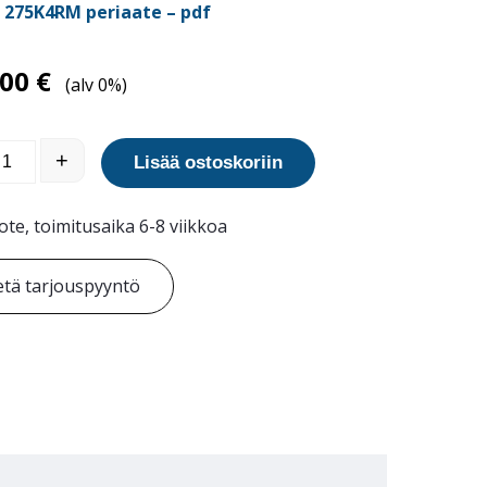
 275K4RM periaate – pdf
,00
€
(alv 0%)
ava Antiterrorismpollari 275K4RM määrä
+
Lisää ostoskoriin
ote, toimitusaika 6-8 viikkoa
tä tarjouspyyntö