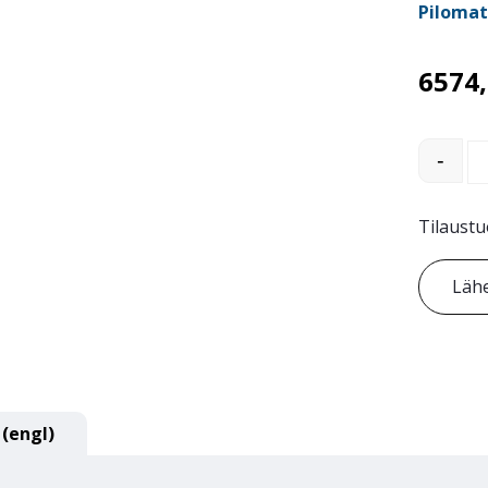
Pilomat
6574
Irrotett
-
Tilaustu
Lähe
 (engl)