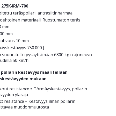
i 275K4RM-700
itettu teräspollari, antrasiitinharmaa
toehtoinen materiaali: Ruostumaton teräs
3 mm
700 mm
vahvuus 10 mm
äyskestävyys 750.000 J
n suunniteltu pysäyttämään 6800 kg:n ajoneuvo
udella 50 km/h
 pollarin kestävyys määritellään
skestävyyden
mukaan
kout resistance = Törmäyskestävyys, pollarin
ävyyden yläraja
t resistance = Kestävyys ilman pollarin
ittavaa muodonmuutosta