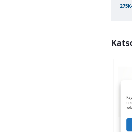
275K
Kats
Käy
tek
sel
Tö