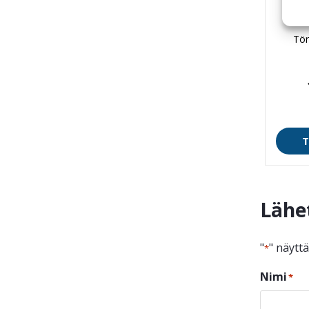
2
Tör
T
Lähe
"
" näytt
*
Nimi
*