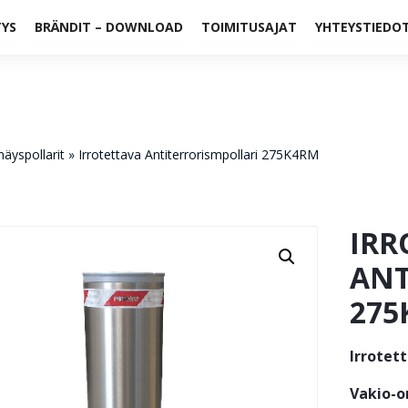
TYS
BRÄNDIT – DOWNLOAD
TOIMITUSAJAT
YHTEYSTIEDO
äyspollarit
»
Irrotettava Antiterrorismpollari 275K4RM
IRR
ANT
275
Irrotet
Vakio-o