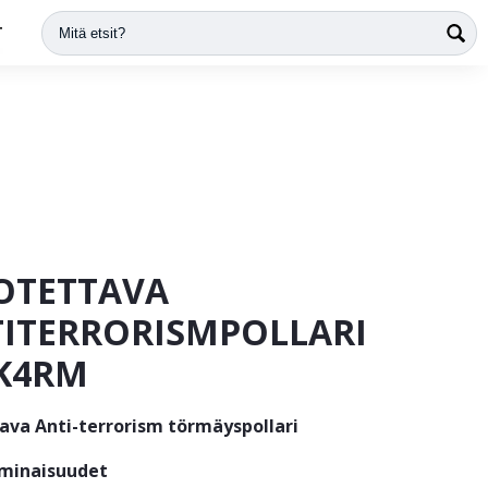
T
OTETTAVA
ITERRORISMPOLLARI
K4RM
tava Anti-terrorism törmäys
pollari
minaisuudet