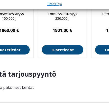
Tietosuoja
20/PF Fixed
275/PF Fixed
12
mäyskestävyys
Törmäyskestävyys
Törm
150.000 J
250.000 J
1860,00
€
1901,00
€
1
uotetiedot
Tuotetiedot
Tu
tä tarjouspyyntö
ää pakolliset kentät