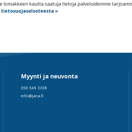
lomakkeen kautta saatuja tietoja palveluidemme tarjoamisee
n
tietosuojaselosteesta »
Myynti ja neuvonta
050 549 3338
info@jana.fi