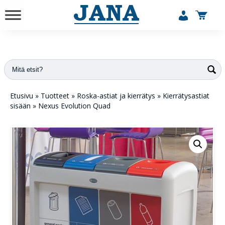
vuodesta 1984
Etusivu
»
Tuotteet
»
Roska-astiat ja kierrätys
»
Kierrätysastiat
sisään
»
Nexus Evolution Quad