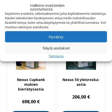
Hallinnoi evästeiden
suostumusta
Käytämme evästeitä, tallentaaksemme ja/tai käyttääksemme laitetietoja.
Näiden tekniikoiden hyväksyminen antaa meille mahdollisuuden
Katso myös
käsitellä tietoja, kuten selauskäyttäytymistä tai yksilöllisiä tunnuksia.
Voit
muuttaa
valintojasi
asetuksista
.
Hyväksy
Näytä asetukset
Tietosuoja
Nexus Cupbank
Nexus 50 yleisroska-
mukien
astia
kierrätysastia
206,00
€
698,00
€