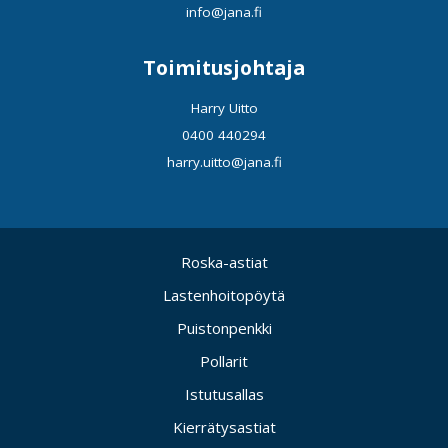
info@jana.fi
Toimitusjohtaja
Harry Uitto
0400 440294
harry.uitto@jana.fi
Roska-astiat
Lastenhoitopöytä
Puistonpenkki
Pollarit
Istutusallas
Kierrätysastiat