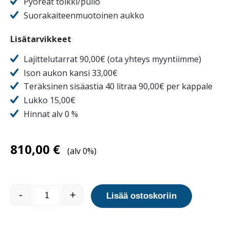
Pyöreät tölkki/pullo
Suorakaiteenmuotoinen aukko
Lisätarvikkeet
Lajittelutarrat 90,00€ (ota yhteys myyntiimme)
Ison aukon kansi 33,00€
Teräksinen sisäastia 40 litraa 90,00€ per kappale
Lukko 15,00€
Hinnat alv 0 %
810,00
€
(alv 0%)
Nexus Evolution Quad määrä
-
+
Lisää ostoskoriin