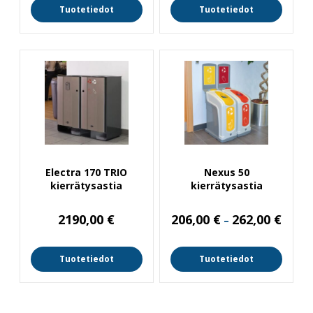
Tuotetiedot
Tuotetiedot
Electra 170 TRIO
Nexus 50
kierrätysastia
kierrätysastia
Hintal
2190,00
€
206,00
€
262,00
€
–
206,00
-
262,00
Tuotetiedot
Tuotetiedot