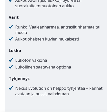
Aukot: Avoin (iso aukko), pyöreä tai
suorakaiteenmuotoinen aukko
Värit
Runko: Vaaleanharmaa, antrasiitinharmaa tai
musta
Aukot oheisten kuvien mukaisesti
Lukko
Lukoton vakiona
Lukollinen saatavana optiona
Tyhjennys
Nexus Evolution on helppo tyhjentää – kannet
avataan ja pussit vaihdetaan