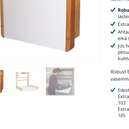
Robu
last
Extra
Ahtaa
eikä
Jos 
pesu
kulm
Robust E
vasemmal
Edes
Extr
103
Extr
105