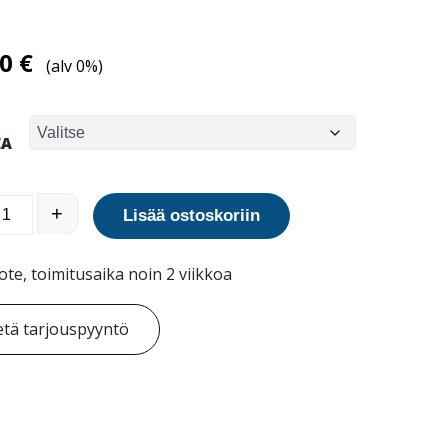
00
€
(alv 0%)
EA
xtra lastenhoitopöytä määrä
+
Lisää ostoskoriin
ote, toimitusaika noin 2 viikkoa
tä tarjouspyyntö