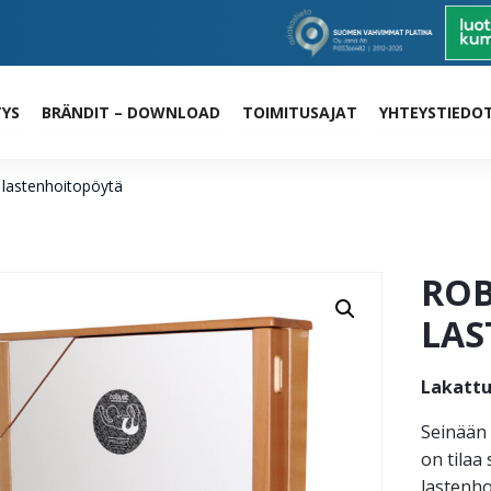
TYS
BRÄNDIT – DOWNLOAD
TOIMITUSAJAT
YHTEYSTIEDO
 lastenhoitopöytä
ROB
LAS
Lakattu
Seinään 
on tilaa
lastenhoi