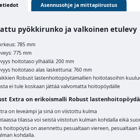
etiedot
Asennusohje ja mittapiirustus
attu pyökkirunko ja valkoinen etulevy
orkeus: 785 mm
eveys: 775 mm
vyys hoitotaso ylhäällä: 200 mm
vyys hoitotaso alas laskettuna: 760 mm
aikkien Robust lastenhoitopöytämallien hoitotasoihin kuul
sta ei tule koskaan jättää valvomatta hoitopöydälle
st Extra on erikoismalli Robust lastenhoitopöyd
tra on leveämpi ja sinä on viistottu kulma
taassa tilassa voi seistä viistotun kulman kohdalla eikä s
s hoitopöytä on asennettu pesualtaan viereen, pesualtaan 
ulman kohdalla.