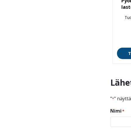
Pyö
las
Tu
T
Lähe
"
" näytt
*
Nimi
*