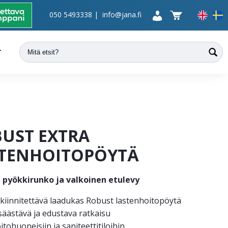
050 5493338
|
info@jana.fi
T
UST EXTRA
TENHOITOPÖYTÄ
 pyökkirunko ja valkoinen etulevy
kiinnitettävä laadukas Robust lastenhoitopöytä
 säästävä ja edustava ratkaisu
tohuoneisiin ja saniteettitiloihin.