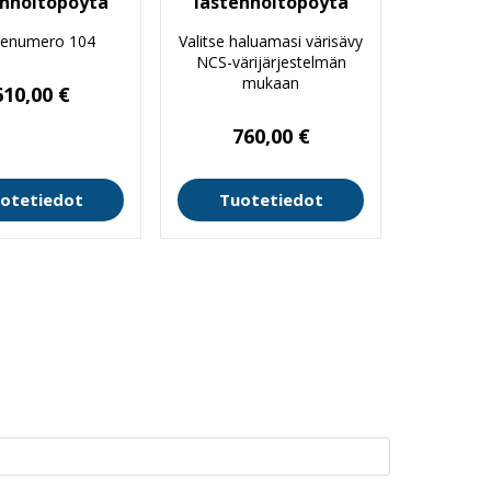
enhoitopöytä
lastenhoitopöytä
tenumero 104
Valitse haluamasi värisävy
NCS-värijärjestelmän
mukaan
610,00
€
760,00
€
otetiedot
Tuotetiedot