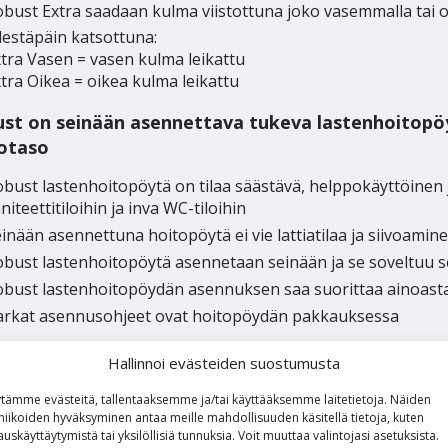
bust Extra saadaan kulma viistottuna joko vasemmalla tai oi
destäpäin katsottuna:
tra Vasen = vasen kulma leikattu
tra Oikea = oikea kulma leikattu
st on seinään asennettava tukeva lastenhoitopöyt
otaso
bust lastenhoitopöytä on tilaa säästävä, helppokäyttöinen 
niteettitiloihin ja inva WC-tiloihin
inään asennettuna hoitopöytä ei vie lattiatilaa ja siivoami
bust lastenhoitopöytä asennetaan seinään ja se soveltuu sek
obust lastenhoitopöydän asennuksen saa suorittaa ainoast
arkat asennusohjeet ovat hoitopöydän pakkauksessa
st lastenhoitopöytien käyttökohteita ovat:
Hallinnoi evästeiden suostumusta
iväkodit, neuvolat, sairaalat, seurakuntatilat, ostoskeskukse
tämme evästeitä, tallentaaksemme ja/tai käyttääksemme laitetietoja. Näiden
jankeskukset jne
niikoiden hyväksyminen antaa meille mahdollisuuden käsitellä tietoja, kuten
auskäyttäytymistä tai yksilöllisiä tunnuksia.
Voit
muuttaa
valintojasi
asetuksista
.