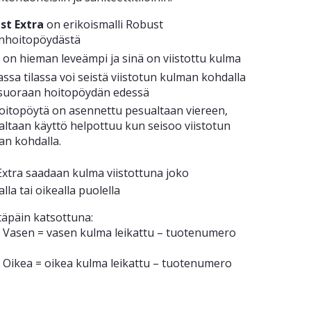
st Extra
on erikoismalli Robust
enhoitopöydästä
 on hieman leveämpi ja sinä on viistottu kulma
ssa tilassa voi seistä viistotun kulman kohdalla
 suoraan hoitopöydän edessä
hoitopöytä on asennettu pesualtaan viereen,
altaan käyttö helpottuu kun seisoo viistotun
an kohdalla.
xtra saadaan kulma viistottuna joko
la tai oikealla puolella
täpäin katsottuna:
a Vasen = vasen kulma leikattu – tuotenumero
a Oikea = oikea kulma leikattu – tuotenumero