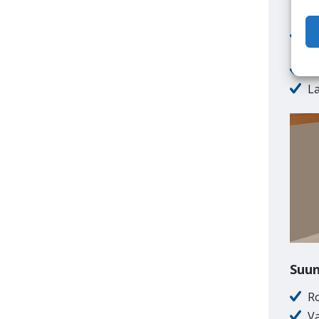
Kaas
R
la
Ku
L
Suun
R
Va