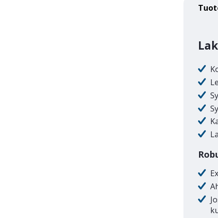
Tuot
Lak
K
L
Sy
Sy
K
La
Robu
Ex
Ah
Jo
k