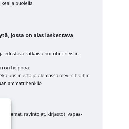
kealla puolella
ä, jossa on alas laskettava
ja edustava ratkaisu hoitohuoneisiin,
nen on helppoa
ä uusiin että jo olemassa oleviin tiloihin
aan ammattihenkilö
t, asemat, ravintolat, kirjastot, vapaa-