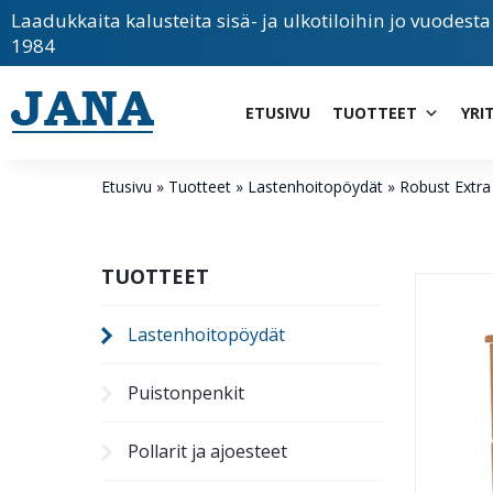
Laadukkaita kalusteita sisä- ja ulkotiloihin jo vuodesta
1984
ETUSIVU
TUOTTEET
YRI
Etusivu
»
Tuotteet
»
Lastenhoito­pöydät
»
Robust Extra
TUOTTEET
Lastenhoito­pöydät
Puistonpenkit
Pollarit ja ajoesteet