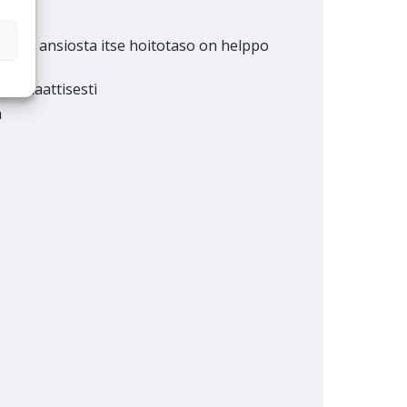
onka ansiosta itse hoitotaso on helppo
utomaattisesti
ä