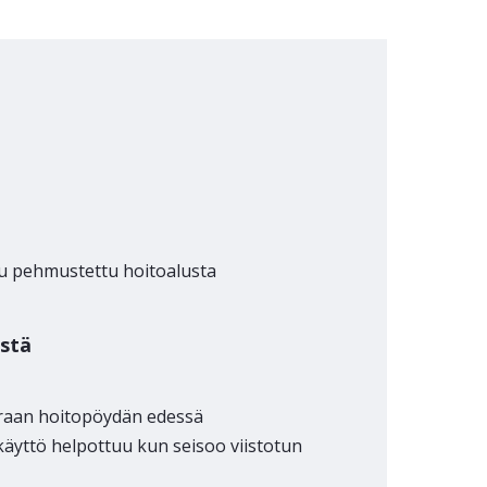
uu pehmustettu hoitoalusta
ästä
uoraan hoitopöydän edessä
käyttö helpottuu kun seisoo viistotun