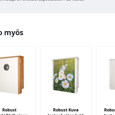
o myös
Robust
Robust Kuva
Robu