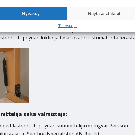
ujousi, lukko ja helat
Hyväksy
Näytä asetukset
obust lastenhoitopöydässä on vakiovarusteena kaasujousi, j
skea alas yhdellä kädellä
Tietosuoja
n hoitotaso nostetaan takaisin yläasentoon, se lukkiutuu a
astenhoitopöydän lukko ja helat ovat ruostumatonta teräst
nittelija sekä valmistaja:
obust lastenhoitopöydän suunnittelija on Ingvar Persson
lmistaja on Skötbordspecialisten AB, Ruotsi