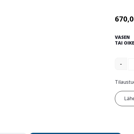
670,
VASEN
TAI OIK
Robust E
-
Tilaustu
Lähe