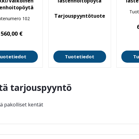
kki/Valkoinen
lastenhoitopöytä
last
tenhoitopöytä
Tuo
Tarjouspyyntötuote
otenumero 102
560,00
€
uotetiedot
Tuotetiedot
Tu
tä tarjouspyyntö
ää pakolliset kentät