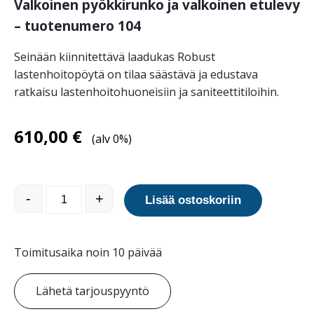
Valkoinen pyökkirunko ja valkoinen etulevy
– tuotenumero 104
Seinään kiinnitettävä laadukas Robust
lastenhoitopöytä on tilaa säästävä ja edustava
ratkaisu lastenhoitohuoneisiin ja saniteettitiloihin.
610,00
€
(alv 0%)
Robust Valkoinen lastenhoitopöytä määrä
-
+
Lisää ostoskoriin
Toimitusaika noin 10 päivää
Lähetä tarjouspyyntö