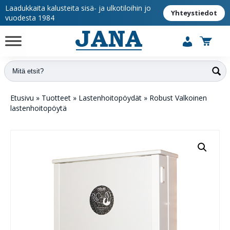
Laadukkaita kalusteita sisä- ja ulkotiloihin jo
Yhteystiedot
vuodesta 1984
Etusivu
»
Tuotteet
»
Lastenhoito­pöydät
»
Robust Valkoinen
lastenhoitopöytä