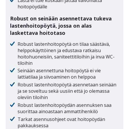
Lasta ei tule koskaan jättää valvomatta
hoitopöydälle
Robust on seinään asennettava tukeva
lastenhoitopöytä, jossa on alas
laskettava hoitotaso
Robust lastenhoitopöytä on tilaa säästävä,
helppokäyttöinen ja edustava ratkaisu
hoitohuoneisiin, saniteettitiloihin ja inva WC-
tiloihin
Seinään asennettuna hoitopöytä ei vie
lattiatilaa ja siivoaminen on helppoa
Robust lastenhoitopöytä asennetaan seinään
ja se soveltuu sekä uusiin että jo olemassa
oleviin tiloihin
Robust lastenhoitopöydän asennuksen saa
suorittaa ainoastaan ammattihenkilö
Tarkat asennusohjeet ovat hoitopöydän
pakkauksessa