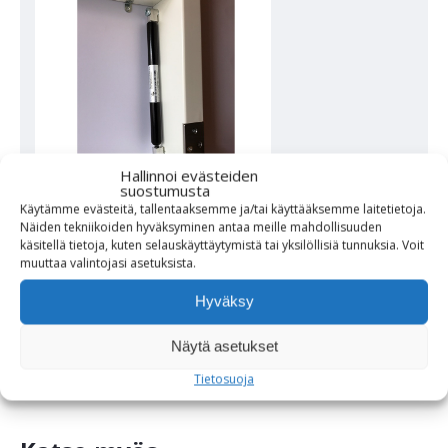
Hallinnoi evästeiden
suostumusta
Käytämme evästeitä, tallentaaksemme ja/tai käyttääksemme laitetietoja.
Näiden tekniikoiden hyväksyminen antaa meille mahdollisuuden
Suunnittelija sekä valmistaja:
käsitellä tietoja, kuten selauskäyttäytymistä tai yksilöllisiä tunnuksia.
Voit
muuttaa
valintojasi
asetuksista
.
Robust lastenhoitopöydän suunnittelija on
Ingvar Persson
Hyväksy
Valmistaja on Skötbordspecialisten AB, Ruotsi
Näytä asetukset
Tietosuoja