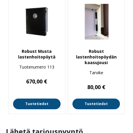
Robust Musta
Robust
lastenhoitopöytä
lastenhoitopöydän
kaasujousi
Tuotenumero 113
Tarvike
670,00
€
80,00
€
Tuotetiedot
Tuotetiedot
Lähetä tarjouspyyntö