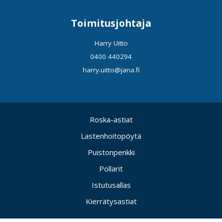
Toimitusjohtaja
Harry Uitto
0400 440294
harry.uitto@jana.fi
Roska-astiat
Lastenhoitopöytä
Puistonpenkki
Pollarit
Istutusallas
Kierrätysastiat