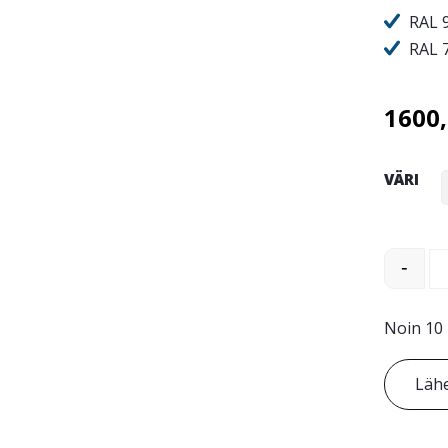
RAL 9
RAL 
1600
VÄRI
Strada 
-
Noin 10 
Lähe