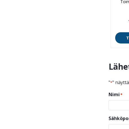
Toim
T
Lähe
"
" näytt
*
Nimi
*
Sähköpo