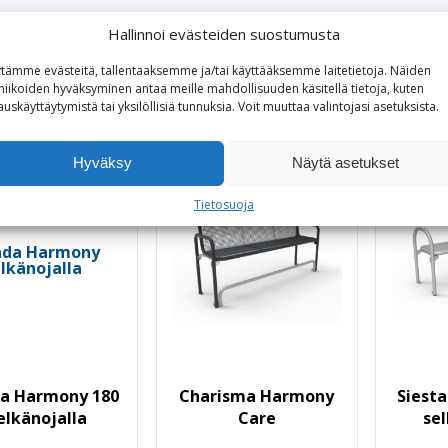
Hallinnoi evästeiden suostumusta
tämme evästeitä, tallentaaksemme ja/tai käyttääksemme laitetietoja. Näiden
o myös
niikoiden hyväksyminen antaa meille mahdollisuuden käsitellä tietoja, kuten
auskäyttäytymistä tai yksilöllisiä tunnuksia.
Voit
muuttaa
valintojasi
asetuksista
.
Hyväksy
Näytä asetukset
Tietosuoja
da Harmony 180
Charisma Harmony
Siest
elkänojalla
Care
se