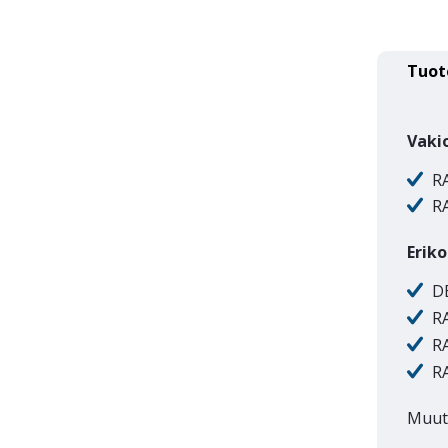
Tuot
Vaki
RA
R
Eriko
DB
R
R
R
Muut