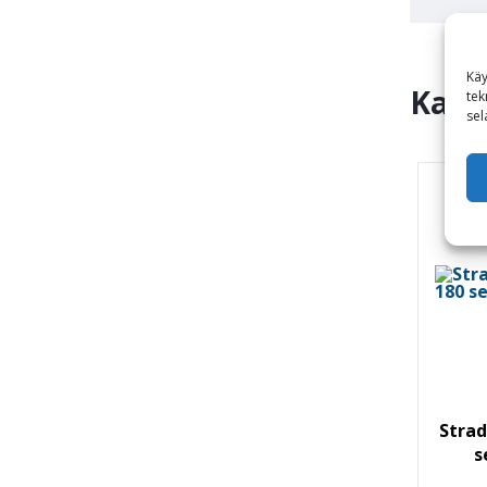
Käy
Kats
tek
sel
Stra
s