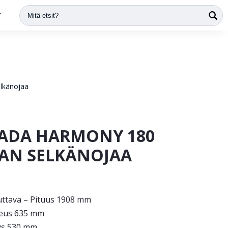
T
lkänojaa
ADA HARMONY 180
AN SELKÄNOJAA
tuttava – Pituus 1908 mm
eus 635 mm
ys 530 mm