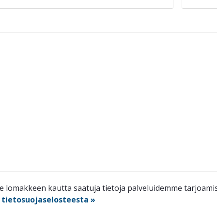
lomakkeen kautta saatuja tietoja palveluidemme tarjoamisee
n
tietosuojaselosteesta »