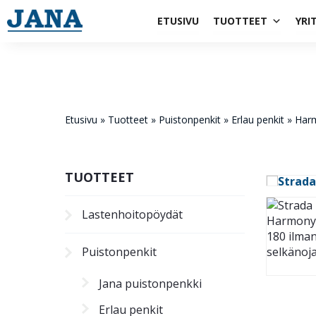
1984
ETUSIVU
TUOTTEET
YRI
Etusivu
»
Tuotteet
»
Puistonpenkit
»
Erlau penkit
»
Harm
TUOTTEET
Lastenhoito­pöydät
Puistonpenkit
Jana puistonpenkki
Erlau penkit