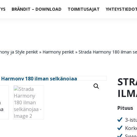
TYS
BRÄNDIT – DOWNLOAD
TOIMITUSAJAT
YHTEYSTIEDO
ony ja Style penkit
»
Harmony penkit
»
Strada Harmony 180 ilman se
STR
ILM
Pituus
3-is
Kork
Syvy