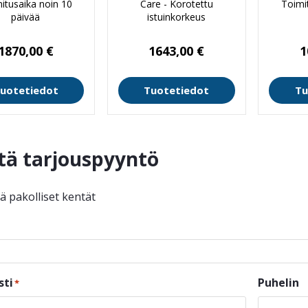
itusaika noin 10
Care - Korotettu
Toimi
päivää
istuinkorkeus
1870,00
€
1643,00
€
1
uotetiedot
Tuotetiedot
Tu
tä tarjouspyyntö
ää pakolliset kentät
sti
Puhelin
*