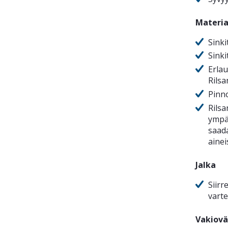
Materia
Sinki
Sinki
Erlau
Rilsa
Pinn
Rilsa
ympär
saada
ainei
Jalka
Siirr
vart
Vakiovä