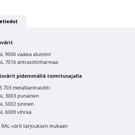
etiedot
ovärit
L 9006 vaalea alumiini
AL 7016 antrasiitinharmaa
isvärit pidemmällä toimitusajalla
 703 metalliantrasiitti
AL 3003 punainen
AL 5002 sininen
AL 6009 vihreä
 RAL-värit tarjouksen mukaan