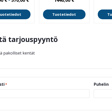
–
555,00 €
-
570,00 €
uotetiedot
Tuotetiedot
Tu
tä tarjouspyyntö
ää pakolliset kentät
sti
Puhelin
*