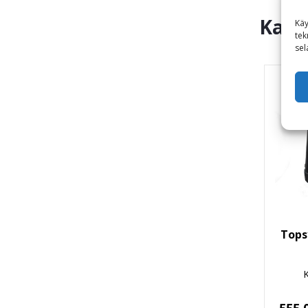
Kats
Käy
tek
sel
Tops
K
555,