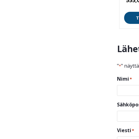
T
Lähe
"
" näytt
*
Nimi
*
Sähköpo
Viesti
*