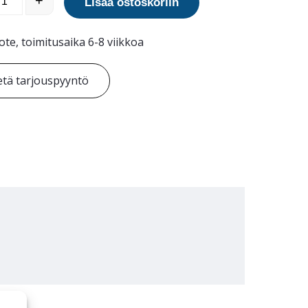
+
Lisää ostoskoriin
ote, toimitusaika 6-8 viikkoa
tä tarjouspyyntö