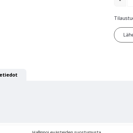
-
Tilaustu
Lähe
etiedot
Hallinnoi evästeiden suostumusta