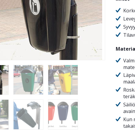
Kork
Leve
Syvy
Tilav
Materia
Valm
mater
Läpiv
maal
Rosk
teräk
Säili
avai
Kun r
takai