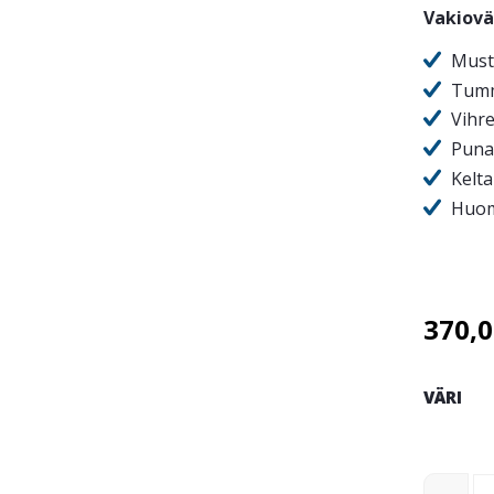
Vakiovä
Must
Tumm
Vihr
Puna
Kelt
Huom
370,
VÄRI
Super Tr