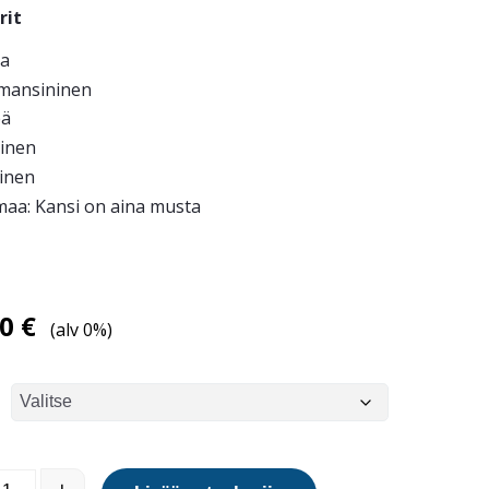
rit
a
ansininen
eä
inen
ainen
aa: Kansi on aina musta
00
€
(alv 0%)
imline 50 kannella määrä