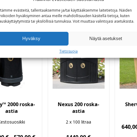
o myös
tämme evästeitä, tallentaaksemme ja/tai käyttääksemme laitetietoja. Näiden
niikoiden hyväksyminen antaa meille mahdollisuuden käsitellä tietoja, kuten
auskäyttäytymistä tai yksilöllisiä tunnuksia.
Voit
muuttaa
valintojasi
asetuksista
.
Hyväksy
Näytä asetukset
Tietosuoja
y™ 2000 roska-
Nexus 200 roska-
Sher
astia
astia
estosuosikki
2 x 100 litraa
640,0
Hintaluokka:
00
€
570,00
€
1440,00
€