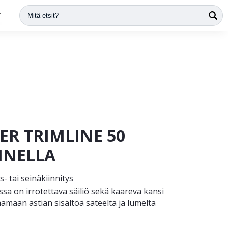
T
ER TRIMLINE 50
NNELLA
s- tai seinäkiinnitys
ssa on irrotettava säiliö sekä kaareva kansi
amaan astian sisältöä sateelta ja lumelta