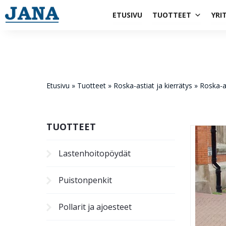
1984
ETUSIVU
TUOTTEET
YRI
Etusivu
»
Tuotteet
»
Roska-astiat ja kierrätys
»
Roska-a
TUOTTEET
Lastenhoito­pöydät
Puistonpenkit
Pollarit ja ajoesteet