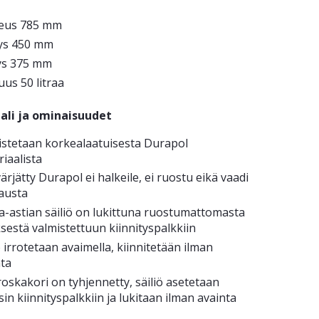
eus 785 mm
ys 450 mm
ys 375 mm
uus 50 litraa
ali ja ominaisuudet
istetaan korkealaatuisesta Durapol
iaalista
ärjätty Durapol ei halkeile, ei ruostu eikä vaadi
austa
a-astian säiliö on lukittuna ruostumattomasta
sestä valmistettuun kiinnityspalkkiin
ö irrotetaan avaimella, kiinnitetään ilman
nta
oskakori on tyhjennetty, säiliö asetetaan
sin kiinnityspalkkiin ja lukitaan ilman avainta