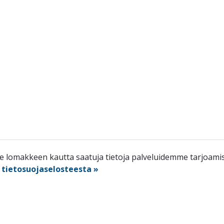
lomakkeen kautta saatuja tietoja palveluidemme tarjoamisee
n
tietosuojaselosteesta »