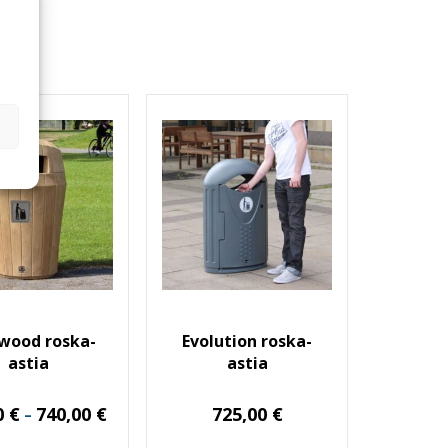
wood roska-
Evolution roska-
astia
astia
Hintaluokka:
0
€
740,00
€
725,00
€
–
640,00 €
-