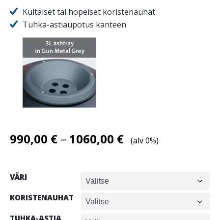
Kultaiset tai hopeiset koristenauhat
Tuhka-astiaupotus kanteen
Hintaluokka:
990,00
€
–
1060,00
€
(alv 0%)
990,00 €
-
VÄRI
1060,00 €
KORISTENAUHAT
TUHKA-ASTIA