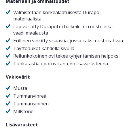
Materiaali ja ominaisuudet
Valmistetaan korkealaatuisesta Durapol
materiaalista
Läpivärjätty Durapol ei halkeile, ei ruostu eikä
vaadi maalausta
Erillinen sinkitty sisäastia, jossa kaksi nostokahvaa
Täyttöaukot kahdella sivulla
Reilunkokoinen ovi tekee tyhjentämisen helpoksi
Tuhka-astia upotus kanteen lisävarusteena
Vakiovärit
Musta
Tummanvihreä
Tummansininen
Millstone
Lisävarusteet