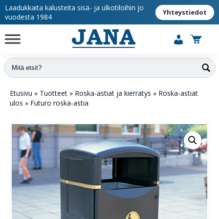
Laadukkaita kalusteita sisä- ja ulkotiloihin jo
Yhteystiedot
vuodesta 1984
Etusivu
»
Tuotteet
»
Roska-astiat ja kierrätys
»
Roska-astiat
ulos
»
Futuro roska-astia