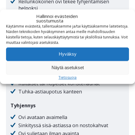
Reilunkokoinen ovi tekee tyhjentämisen
helpoksi
Hallinnoi evästeiden
suostumusta
Vakiovärit
Käytämme evästeitä, tallentaaksemme ja/tai käyttääksemme laitetietoja.
Näiden tekniikoiden hyväksyminen antaa meille mahdollisuuden
Musta
käsitellä tietoja, kuten selauskäyttäytymistä tai yksilöllisiä tunnuksia.
Voit
Tummanvihreä
muuttaa
valintojasi
asetuksista
.
Tummansininen
Hyväksy
Millstone
Näytä asetukset
Lisävarusteet
Tietosuoja
Kultaiset tai hopeiset koristenauhat
Tuhka-astiaupotus kanteen
Tyhjennys
Ovi avataan avaimella
Sinkityssä sisä-astiassa on nostokahvat
Ovi suljetaan ilman avainta