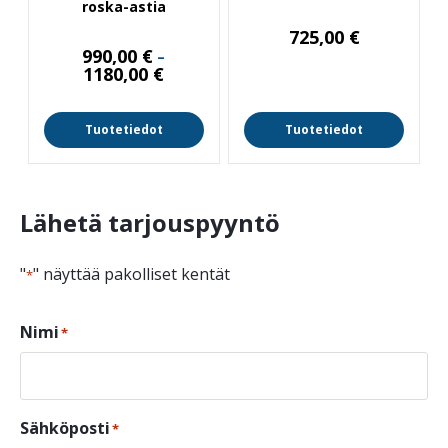
roska-astia
725,00
€
990,00
€
–
Hintaluokka:
1180,00
€
990,00 €
-
1180,00 €
Tuotetiedot
Tuotetiedot
Lähetä tarjouspyyntö
"
" näyttää pakolliset kentät
*
Nimi
*
Sähköposti
*