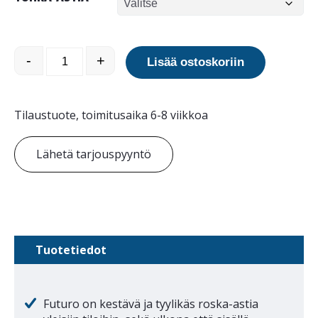
Futuro roska-astia määrä
-
+
Lisää ostoskoriin
Tilaustuote, toimitusaika 6-8 viikkoa
Lähetä tarjouspyyntö
Tuotetiedot
Futuro on kestävä ja tyylikäs roska-astia