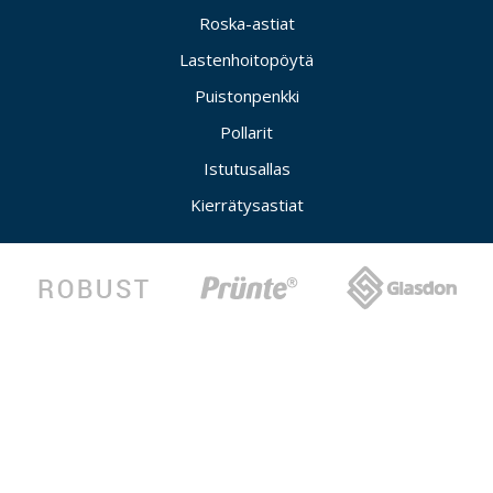
Roska-astiat
Lastenhoitopöytä
Puistonpenkki
Pollarit
Istutusallas
Kierrätysastiat
Copyright © 2026 Oy Jana Ab