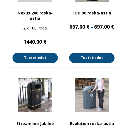
Nexus 200 roska-
FOD 90 roska-astia
astia
Hintal
667,00
€
697,00
€
–
2 x 100 litraa
667,00
-
697,00
1440,00
€
Tuotetiedot
Tuotetiedot
Streamline Jubilee
Evolution roska-astia