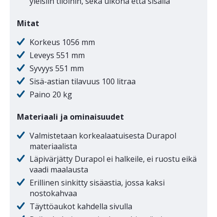
yleisiin tiloihin, sekä ulkona että sisällä
Mitat
Korkeus 1056 mm
Leveys 551 mm
Syvyys 551 mm
Sisä-astian tilavuus 100 litraa
Paino 20 kg
Materiaali ja ominaisuudet
Valmistetaan korkealaatuisesta Durapol
materiaalista
Läpivärjätty Durapol ei halkeile, ei ruostu eikä
vaadi maalausta
Erillinen sinkitty sisäastia, jossa kaksi
nostokahvaa
Täyttöaukot kahdella sivulla