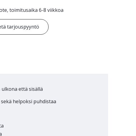
ote, toimitusaika 6-8 viikkoa
tä tarjouspyyntö
 ulkona että sisällä
i sekä helpoksi puhdistaa
ta
a