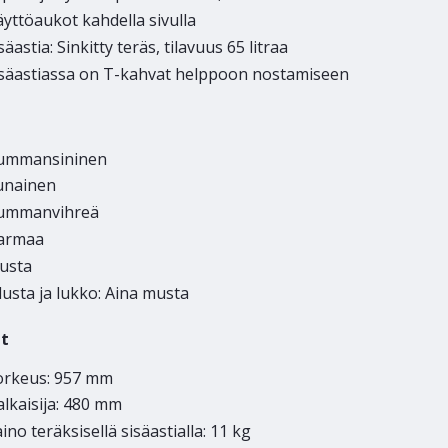
yttöaukot kahdella sivulla
säastia: Sinkitty teräs, tilavuus 65 litraa
isäastiassa on T-kahvat helppoon nostamiseen
ummansininen
unainen
ummanvihreä
armaa
usta
lusta ja lukko: Aina musta
t
orkeus: 957 mm
lkaisija: 480 mm
ino teräksisellä sisäastialla: 11 kg