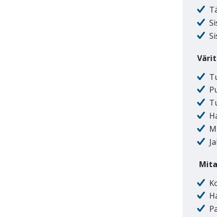
Tä
Si
S
Värit
T
P
T
H
M
Ja
Mita
K
Ha
Pa