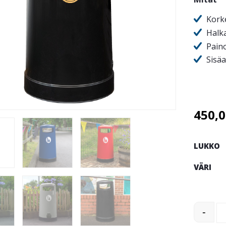
Kork
Halka
Paino
Sisäa
450,
LUKKO
VÄRI
Topsy™ 
-