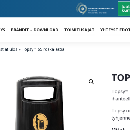
TYS
BRÄNDIT – DOWNLOAD
TOIMITUSAJAT
YHTEYSTIEDO
stiat ulos
»
Topsy™ 65 roska-astia
TOP
Topsy™ 6
ihanteell
Topsy on
tyhjenne
Mitat