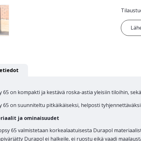
Tilaustu
Lähe
etiedot
 65 on kompakti ja kestävä roska-astia yleisiin tiloihin, sekä
 65 on suunniteltu pitkäikäiseksi, helposti tyhjennettäväks
riaalit ja ominaisuudet
psy 65 valmistetaan korkealaatuisesta Durapol materiaalis
pivärjätty Durapol ei halkeile, ei ruostu eikä vaadi maalaust