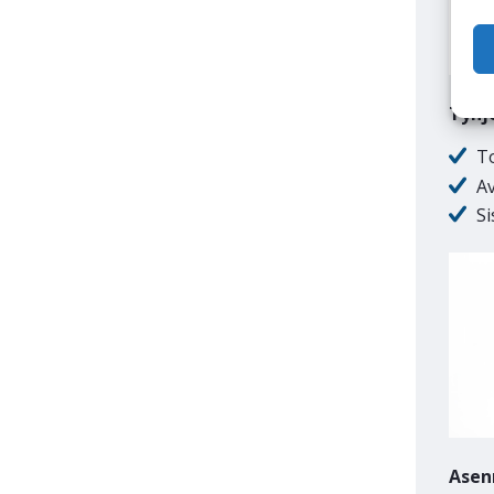
Tyhj
T
Av
S
Asen