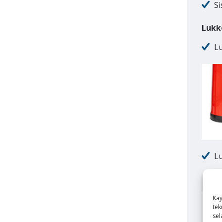
Si
Lukk
L
Lu
Käy
tek
sel