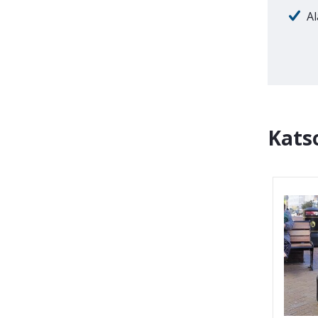
Al
Kats