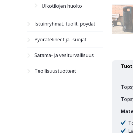
Ulkotilojen huolto
Istuinryhmät, tuolit, pöydät
Pyörätelineet ja -suojat
Satama- ja vesiturvallisuus
Tuot
Teollisuustuotteet
Topsy
Topsy
Mate
To
Lä