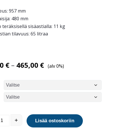
eus: 957 mm
isija: 480 mm
 teräksisellä sisäastialla: 11 kg
stian tilavuus: 65 litraa
Hintaluokka:
00
€
–
465,00
€
(alv 0%)
450,00 €
-
465,00 €
65 roska-astia määrä
+
Lisää ostoskoriin