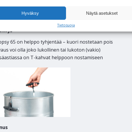
Hyväksy
Näytä asetukset
Tietosuoja
ennys
opsy 65 on helppo tyhjentää – kuori nostetaan pois
aus voi olla joko lukollinen tai lukoton (vakio)
isäastiassa on T-kahvat helppoon nostamiseen
nus