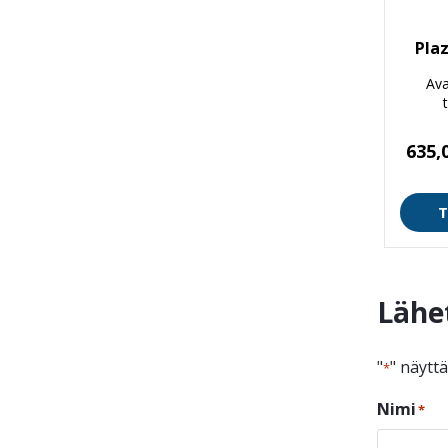
Pla
Ava
635,
T
Lähe
"
" näytt
*
Nimi
*