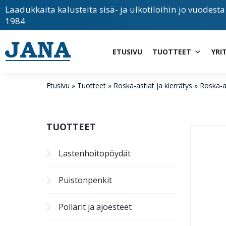
Laadukkaita kalusteita sisä- ja ulkotiloihin jo vuodesta
1984
ETUSIVU
TUOTTEET
YRI
Etusivu
»
Tuotteet
»
Roska-astiat ja kierrätys
»
Roska-a
TUOTTEET
Lastenhoito­pöydät
Puistonpenkit
Pollarit ja ajoesteet