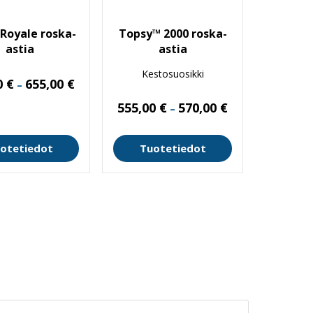
Royale roska-
Topsy™ 2000 roska-
astia
astia
Kestosuosikki
Hintaluokka:
0
€
655,00
€
–
555,00 €
-
Hintaluokka:
555,00
€
570,00
€
655,00 €
–
555,00 €
-
570,00 €
otetiedot
Tuotetiedot