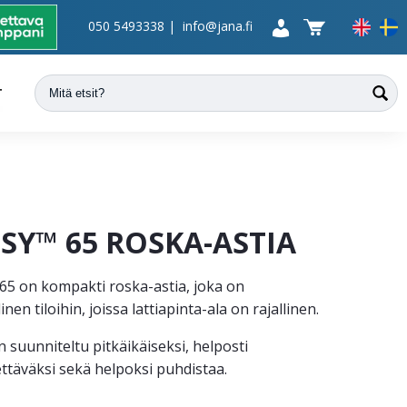
050 5493338
|
info@jana.fi
T
SY™ 65 ROSKA-ASTIA
5 on kompakti roska-astia, joka on
inen tiloihin, joissa lattiapinta-ala on rajallinen.
 suunniteltu pitkäikäiseksi, helposti
ttäväksi sekä helpoksi puhdistaa.