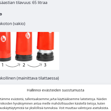
säastian tilavuus: 65 litraa
o
ukoton (vakio)
kollinen (mainittava tilattaessa)
Avaus Topsy-avaimella
Hallinnoi evästeiden suostumusta
tämme evästeitä, tallentaaksemme ja/tai käyttääksemme laitetietoja. Näiden
niikoiden hyväksyminen antaa meille mahdollisuuden käsitellä tietoja, kuten
auskäyttäytymistä tai yksilöllisiä tunnuksia.
Voit
muuttaa
valintojasi
asetuksista
.