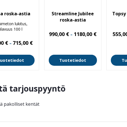
za roska-astia
Streamline Jubilee
Topsy 
roska-astia
imeton lukitus,
tilavuus 100 l
Hintaluokka:
990,00
€
1180,00
€
555,0
–
990,00 €
-
Hintaluokka:
00
€
715,00
€
–
1180,00 €
635,00 €
-
715,00 €
uotetiedot
Tuotetiedot
Tu
tä tarjouspyyntö
ää pakolliset kentät