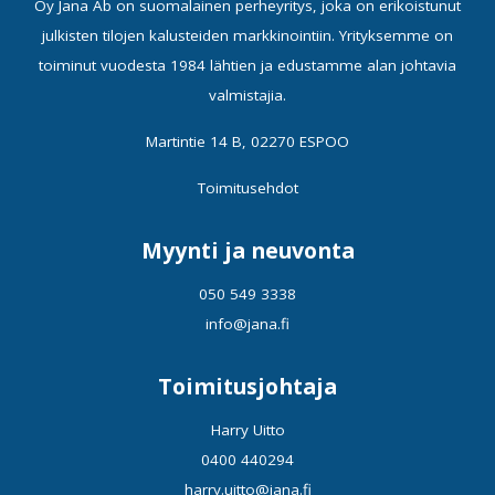
Oy Jana Ab on suomalainen perheyritys, joka on erikoistunut
julkisten tilojen kalusteiden markkinointiin. Yrityksemme on
toiminut vuodesta 1984 lähtien ja edustamme alan johtavia
valmistajia.
Martintie 14 B, 02270 ESPOO
Toimitusehdot
Myynti ja neuvonta
050 549 3338
info@jana.fi
Toimitusjohtaja
Harry Uitto
0400 440294
harry.uitto@jana.fi