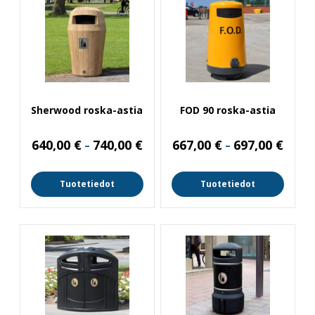
Sherwood roska-astia
FOD 90 roska-astia
Hintaluokka:
Hintal
640,00
€
740,00
€
667,00
€
697,00
€
–
–
640,00 €
667,00
-
-
740,00 €
697,00
Tuotetiedot
Tuotetiedot