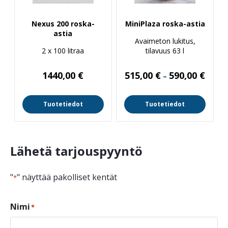
Nexus 200 roska-
MiniPlaza roska-astia
astia
Avaimeton lukitus,
2 x 100 litraa
tilavuus 63 l
Hintal
1440,00
€
515,00
€
590,00
€
–
515,00
-
590,00
Tuotetiedot
Tuotetiedot
Lähetä tarjouspyyntö
"
" näyttää pakolliset kentät
*
Nimi
*