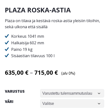
PLAZA ROSKA-ASTIA
Plaza on tilava ja kestävä roska-astia yleisiin tiloihin,
sekä ulkona että sisällä
Korkeus 1041 mm
Halkaisija 602 mm
Paino 19 kg
Sisäastian tilavuus 100 l
Hintaluokka:
635,00
€
–
715,00
€
(alv 0%)
635,00 €
-
VARUSTUS
715,00 €
VÄRI