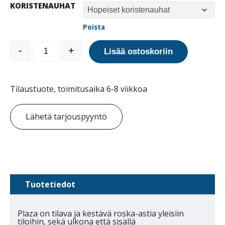
KORISTENAUHAT
Poista
Plaza roska-astia määrä
-
+
Lisää ostoskoriin
Tilaustuote, toimitusaika 6-8 viikkoa
Lähetä tarjouspyyntö
Tuotetiedot
Plaza on tilava ja kestävä roska-astia yleisiin
tiloihin, sekä ulkona että sisällä