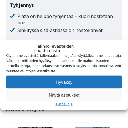
Tyhjennys
Plaza on helppo tyhjentää – kuori nostetaan
pois
Sinkityssä sisä-astiassa on nostokahvat
Asennus
Hallinnoi evästeiden
suostumusta
Alaosan voi pultata alustaan kiinni tai täyttää
Käytämme evästeitä, tallentaaksemme ja/tai käyttääksemme laitetietoja.
betonipainolla tai soralla
Näiden tekniikoiden hyväksyminen antaa meille mahdollisuuden
käsitellä tietoja, kuten selauskäyttäytymistä tai yksilöllisiä tunnuksia.
Voit
muuttaa
valintojasi
asetuksista
.
Hyväksy
Näytä asetukset
Tietosuoja
Katso myös