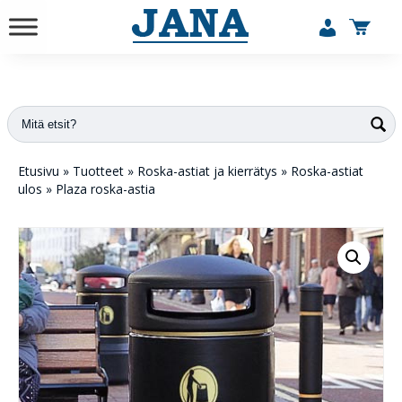
vuodesta 1984
Etusivu
»
Tuotteet
»
Roska-astiat ja kierrätys
»
Roska-astiat
ulos
»
Plaza roska-astia