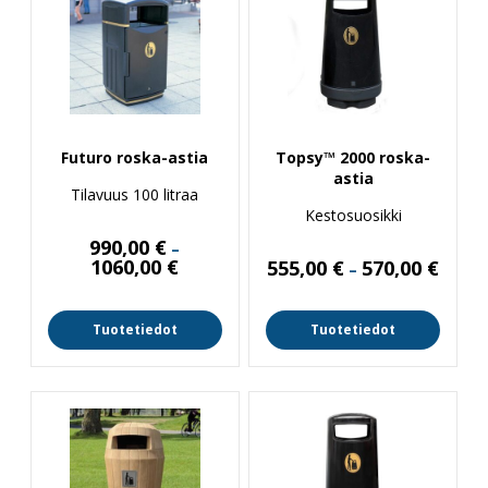
Futuro roska-astia
Topsy™ 2000 roska-
astia
Tilavuus 100 litraa
Kestosuosikki
990,00
€
–
Hintaluokka:
1060,00
€
Hintal
555,00
€
570,00
€
–
990,00 €
555,00
-
-
1060,00 €
570,00
Tuotetiedot
Tuotetiedot