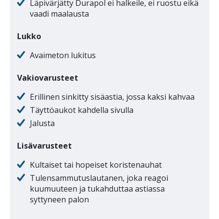
Läpivärjätty Durapol ei halkeile, ei ruostu eikä
vaadi maalausta
Lukko
Avaimeton lukitus
Vakiovarusteet
Erillinen sinkitty sisäastia, jossa kaksi kahvaa
Täyttöaukot kahdella sivulla
Jalusta
Lisävarusteet
Kultaiset tai hopeiset koristenauhat
Tulensammutuslautanen, joka reagoi
kuumuuteen ja tukahduttaa astiassa
syttyneen palon