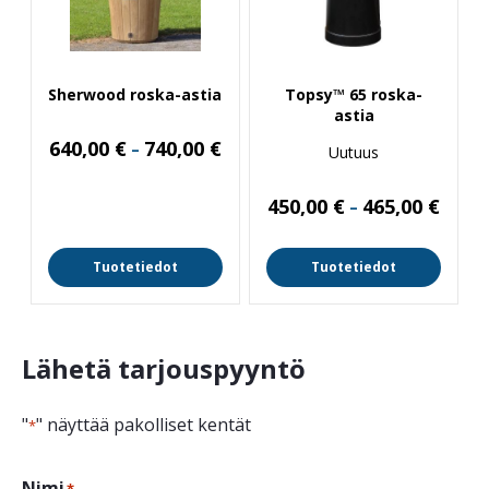
Sherwood roska-astia
Topsy™ 65 roska-
astia
Hintaluokka:
640,00
€
740,00
€
–
Uutuus
640,00 €
-
740,00 €
Hintal
450,00
€
465,00
€
–
450,00
-
465,00
Tuotetiedot
Tuotetiedot
Lähetä tarjouspyyntö
"
" näyttää pakolliset kentät
*
Nimi
*