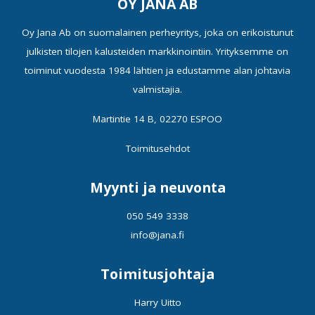
OY JANA AB
Oy Jana Ab on suomalainen perheyritys, joka on erikoistunut
julkisten tilojen kalusteiden markkinointiin. Yrityksemme on
toiminut vuodesta 1984 lähtien ja edustamme alan johtavia
valmistajia.
Martintie 14 B, 02270 ESPOO
Toimitusehdot
Myynti ja neuvonta
050 549 3338
info@jana.fi
Toimitusjohtaja
Harry Uitto