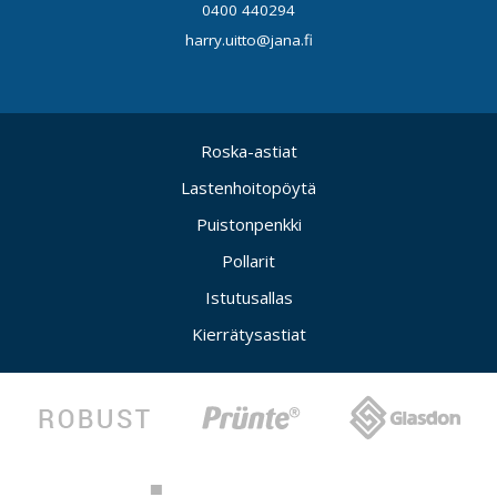
0400 440294
harry.uitto@jana.fi
Roska-astiat
Lastenhoitopöytä
Puistonpenkki
Pollarit
Istutusallas
Kierrätysastiat