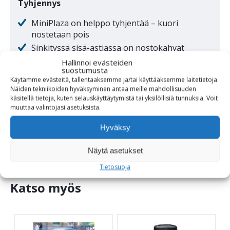
Tyhjennys
MiniPlaza on helppo tyhjentää – kuori
nostetaan pois
Sinkityssä sisä-astiassa on nostokahvat
Hallinnoi evästeiden
suostumusta
Asennus
Käytämme evästeitä, tallentaaksemme ja/tai käyttääksemme laitetietoja.
Näiden tekniikoiden hyväksyminen antaa meille mahdollisuuden
Alaosan voi pultata alustaan kiinni tai täyttää
käsitellä tietoja, kuten selauskäyttäytymistä tai yksilöllisiä tunnuksia.
Voit
betonipainolla tai soralla
muuttaa
valintojasi
asetuksista
.
Hyväksy
Näytä asetukset
Tietosuoja
Katso myös