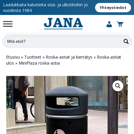
Laadukkaita kalusteita sisä- ja ulkotiloihin jo
Yhteystiedot
vuodesta 1984
Etusivu
»
Tuotteet
»
Roska-astiat ja kierrätys
»
Roska-astiat
ulos
»
MiniPlaza roska-astia