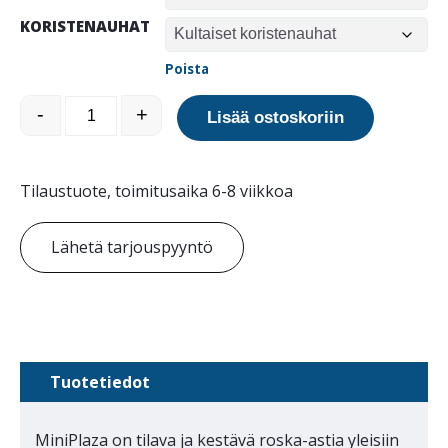
KORISTENAUHAT
Poista
MiniPlaza roska-astia määrä
-
+
Lisää ostoskoriin
Tilaustuote, toimitusaika 6-8 viikkoa
Lähetä tarjouspyyntö
Tuotetiedot
MiniPlaza on tilava ja kestävä roska-astia yleisiin