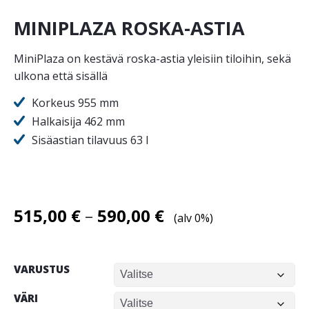
MINIPLAZA ROSKA-ASTIA
MiniPlaza on kestävä roska-astia yleisiin tiloihin, sekä
ulkona että sisällä
Korkeus 955 mm
Halkaisija 462 mm
Sisäastian tilavuus 63 l
Hintaluokka:
515,00
€
–
590,00
€
(alv 0%)
515,00 €
-
VARUSTUS
590,00 €
VÄRI