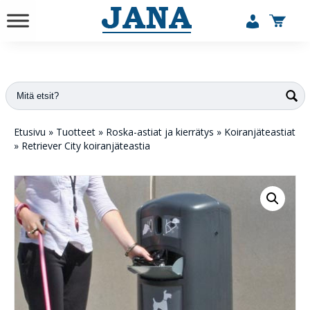
vuodesta 1984
Etusivu
»
Tuotteet
»
Roska-astiat ja kierrätys
»
Koiranjäteastiat
»
Retriever City koiranjäteastia