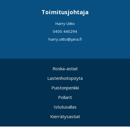
Toimitusjohtaja
Harry Uitto
0400 440294
harry.uitto@jana.fi
Roska-astiat
Lastenhoitopöytä
Puistonpenkki
Pollarit
Istutusallas
Kierrätysastiat