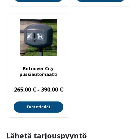
Retriever City
pussiautomaatti
Hintaluokka:
265,00
€
390,00
€
–
265,00 €
-
390,00 €
Tuotetiedot
Lähetä tarjouspyyntö