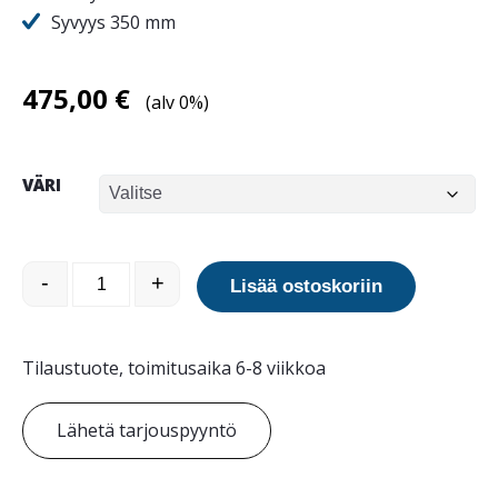
Syvyys 350 mm
475,00
€
(alv 0%)
VÄRI
Retriever City koiranjäteastia määrä
-
+
Lisää ostoskoriin
Tilaustuote, toimitusaika 6-8 viikkoa
Lähetä tarjouspyyntö