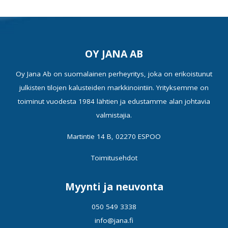
OY JANA AB
Oy Jana Ab on suomalainen perheyritys, joka on erikoistunut
julkisten tilojen kalusteiden markkinointiin. Yrityksemme on
toiminut vuodesta 1984 lähtien ja edustamme alan johtavia
valmistajia.
Martintie 14 B, 02270 ESPOO
Toimitusehdot
Myynti ja neuvonta
050 549 3338
info@jana.fi