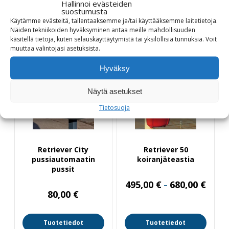
Hallinnoi evästeiden
suostumusta
Käytämme evästeitä, tallentaaksemme ja/tai käyttääksemme laitetietoja.
Katso myös
Näiden tekniikoiden hyväksyminen antaa meille mahdollisuuden
käsitellä tietoja, kuten selauskäyttäytymistä tai yksilöllisiä tunnuksia.
Voit
muuttaa
valintojasi
asetuksista
.
Hyväksy
Näytä asetukset
Tietosuoja
Retriever City
Retriever 50
pussiautomaatin
koiranjäteastia
pussit
Hintal
495,00
€
680,00
€
–
495,00
80,00
€
-
680,00
Tuotetiedot
Tuotetiedot