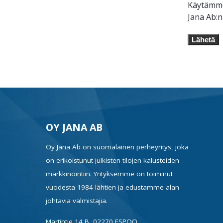
Käytämme 
Jana Ab:
Lähetä
OY JANA AB
Oy Jana Ab on suomalainen perheyritys, joka
on erikoistunut julkisten tilojen kalusteiden
markkinointiin. Yrityksemme on toiminut
vuodesta 1984 lähtien ja edustamme alan
johtavia valmistajia.
Martintie 14 B, 02270 ESPOO