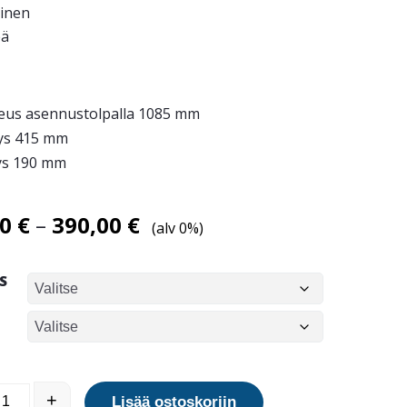
inen
eä
eus asennustolpalla 1085 mm
ys 415 mm
ys 190 mm
Hintaluokka:
00
€
–
390,00
€
(alv 0%)
265,00 €
-
S
390,00 €
r City pussiautomaatti määrä
+
Lisää ostoskoriin