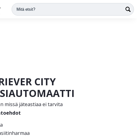
T
RIEVER CITY
SIAUTOMAATTI
n missä jäteastiaa ei tarvita
htoehdot
a
asiitinharmaa