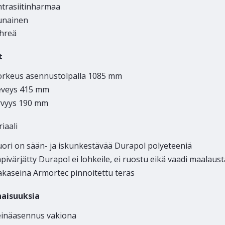
ntrasiitinharmaa
unainen
ihreä
t
orkeus asennustolpalla 1085 mm
eveys 415 mm
yvyys 190 mm
iaali
ori on sään- ja iskunkestävää Durapol polyeteeniä
pivärjätty Durapol ei lohkeile, ei ruostu eikä vaadi maalaust
akaseinä Armortec pinnoitettu teräs
aisuuksia
einäasennus vakiona