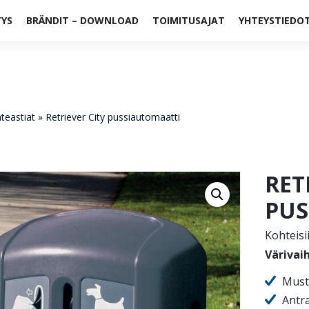
TYS
BRÄNDIT – DOWNLOAD
TOIMITUSAJAT
YHTEYSTIEDO
teastiat
»
Retriever City pussiautomaatti
RET
PUS
Kohteisii
Värivai
Must
Antr