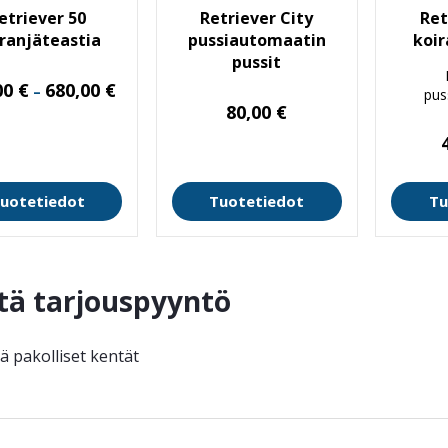
etriever 50
Retriever City
Ret
ranjäteastia
pussiautomaatin
koir
pussit
Hintaluokka:
00
€
680,00
€
–
pus
495,00 €
80,00
€
-
680,00 €
uotetiedot
Tuotetiedot
Tu
tä tarjouspyyntö
ää pakolliset kentät