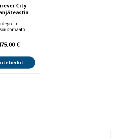
riever City
anjäteastia
Integroitu
siautomaatti
475,00
€
otetiedot