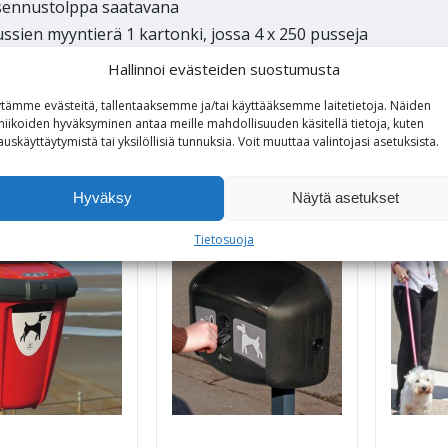
sennustolppa saatavana
ssien myyntierä 1 kartonki, jossa 4 x 250 pusseja
Hallinnoi evästeiden suostumusta
tämme evästeitä, tallentaaksemme ja/tai käyttääksemme laitetietoja. Näiden
niikoiden hyväksyminen antaa meille mahdollisuuden käsitellä tietoja, kuten
auskäyttäytymistä tai yksilöllisiä tunnuksia.
Voit
muuttaa
valintojasi
asetuksista
.
o myös
Hyväksy
Näytä asetukset
Tietosuoja