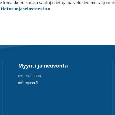
lomakkeen kautta saatuja tietoja palveluidemme tarjoamisee
n
tietosuojaselosteesta »
Myynti ja neuvonta
050 549 3338
info@jana.fi