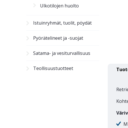
Ulkotilojen huolto
Istuinryhmät, tuolit, pöydät
Pyörätelineet ja -suojat
Satama- ja vesiturvallisuus
Teollisuustuotteet
Tuot
Retri
Kohte
Väri
M