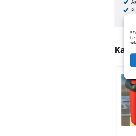
A
Pu
Käy
tek
sel
Kats