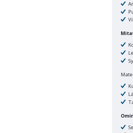
A
P
V
Mita
K
L
S
Mater
Ku
Lä
T
Omin
S