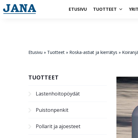
1984
ETUSIVU
TUOTTEET
YRI
Etusivu
»
Tuotteet
»
Roska-astiat ja kierrätys
»
Koiranjä
TUOTTEET
Lastenhoito­pöydät
Puistonpenkit
Pollarit ja ajoesteet