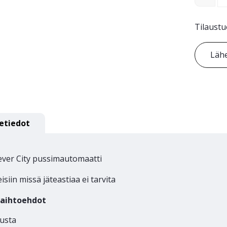
Tilaustu
Lähe
etiedot
ever City pussimautomaatti
isiin missä jäteastiaa ei tarvita
vaihtoehdot
usta