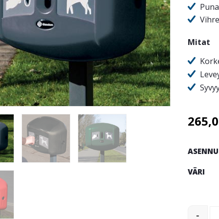
Puna
Vihr
Mitat
Kork
Leve
Syvy
265,
ASENNU
VÄRI
Retrieve
-