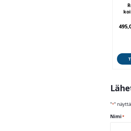
R
koi
495,
T
Lähe
"
" näytt
*
Nimi
*