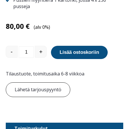
Pussien myyntierä 1 kartonki, jossa 4 x 250
pusseja
80,00
€
(alv 0%)
Retriever City pussiautomaatin pussit määrä
-
+
Lisää ostoskoriin
Tilaustuote, toimitusaika 6-8 viikkoa
Lähetä tarjouspyyntö
Toimituskulut