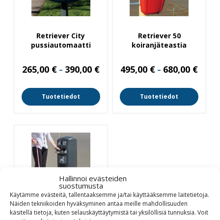
Retriever City
Retriever 50
pussiautomaatti
koiranjäteastia
Hintaluokka:
Hintal
265,00
€
390,00
€
495,00
€
680,00
€
–
–
265,00 €
495,00
-
-
390,00 €
680,00
Tuotetiedot
Tuotetiedot
Hallinnoi evästeiden
suostumusta
Käytämme evästeitä, tallentaaksemme ja/tai käyttääksemme laitetietoja.
Näiden tekniikoiden hyväksyminen antaa meille mahdollisuuden
Retriever City
käsitellä tietoja, kuten selauskäyttäytymistä tai yksilöllisiä tunnuksia.
Voit