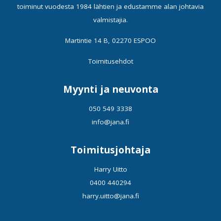
toiminut vuodesta 1984 lähtien ja edustamme alan johtavia
valmistajia.
Martintie 14 B, 02270 ESPOO
Toimitusehdot
Myynti ja neuvonta
050 549 3338
info@jana.fi
Toimitusjohtaja
Harry Uitto
0400 440294
harry.uitto@jana.fi