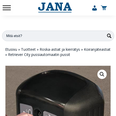
vuodesta 1984
Etusivu
»
Tuotteet
»
Roska-astiat ja kierrätys
»
Koiranjäteastiat
»
Retriever City pussiautomaatin pussit