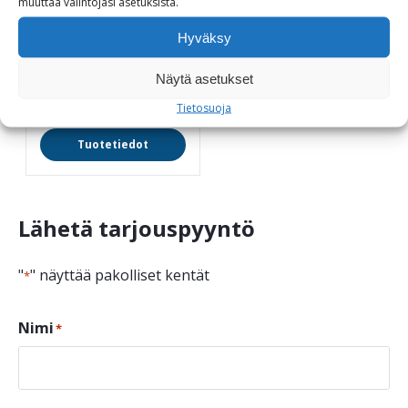
koiranjäteastia
muuttaa
valintojasi
asetuksista
.
Integroitu
Hyväksy
pussiautomaatti
Näytä asetukset
475,00
€
Tietosuoja
Tuotetiedot
Lähetä tarjouspyyntö
"
" näyttää pakolliset kentät
*
Nimi
*